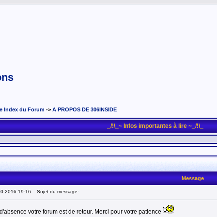
ons
e Index du Forum
->
A PROPOS DE 306INSIDE
_/!\_~ Infos importantes à lire ~_/!\_
Message
10 2016 19:16
Sujet du message:
d'absence votre forum est de retour. Merci pour votre patience