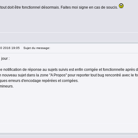
out doit être fonctionnel désormais. Faites moi signe en cas de soucis.
10 2016 19:05
Sujet du message:
 jour :
de notification de réponse au sujets suivis est enfin corrigée et fonctionnelle après
un nouveau sujet dans la zone "A Propos" pour reporter tout bug rencontré avec le f
ques erreurs d'encodage repérées et corrigées.
 mineurs.