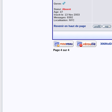
Genre:
Statut:
Absent
Age: 47
Inscrit le: 13 Nov 2003
Messages: 9392
Localisation: NYC
Revenir en haut de page
306INsID
Page
4
sur
4