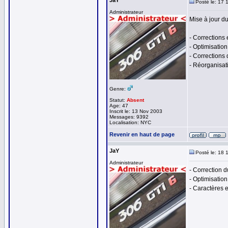
JaY
Posté le: 17 
Administrateur
Mise à jour du 
- Corrections e
- Optimisation
- Corrections
- Réorganisati
Genre:
Statut:
Absent
Age: 47
Inscrit le: 13 Nov 2003
Messages: 9392
Localisation: NYC
Revenir en haut de page
JaY
Posté le: 18 
Administrateur
- Correction 
- Optimisation
- Caractères e