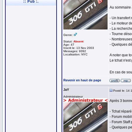
:: Pub :.
Au sommaire a
- Un transfer
- Le moteur de
- La recherch
- Tourne déso
Genre:
- Nombreuses p
Statut:
Absent
- Quelques dé
Age: 47
Inscrit le: 13 Nov 2003
Messages: 9392
Localisation: NYC
A noter que t
Le tchat n'es
En cas de sou
Revenir en haut de page
JaY
Posté le: 14 
Administrateur
Après 3 bonne
- Tchat réparé
- Forum mobil
- Forum Staff 
- Quelques pet