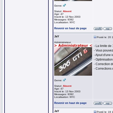
Genre:
Statut:
Absent
Age: 47
Inscrit le: 13 Nov 2003
Messages: 9392
Localisation: NYC
Revenir en haut de page
JaY
Posté le: 20 
Administrateur
- La limite de
- Vous pouvez
- Ajout d'une 
- Optimisation
- Correction d
- Corrections 
Genre:
Statut:
Absent
Age: 47
Inscrit le: 13 Nov 2003
Messages: 9392
Localisation: NYC
Revenir en haut de page
JaY
Posté le: 19 