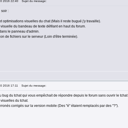
10 2016 22:40
Sujet du message:
soir :
t optimisations visuelles du chat (Mais il reste bugué j'y travaille).
 visuelle du bandeau de texte défilant en haut du forum.
 dans le panneau d'admin.
on de fichiers sur le serveur (Loin d'être terminée).
10 2016 17:11
Sujet du message:
du bug du tchat qui vous empêchait de répondre depuis le forum sans ouvrir le tchat
 visuelles du tchat.
rronés corrigés sur la version mobile (Des "é" étaient remplacés par des "?").