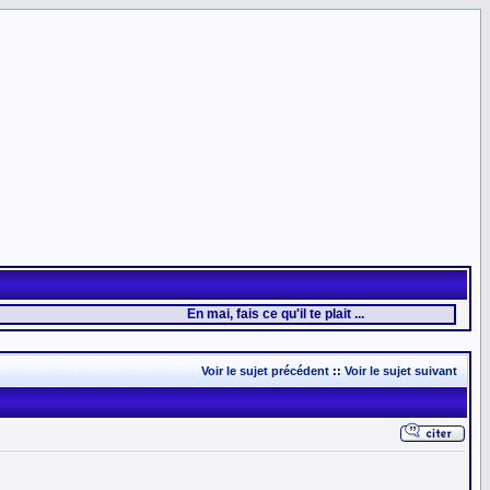
En mai, fais ce qu'il te plait ...
Voir le sujet précédent
::
Voir le sujet suivant