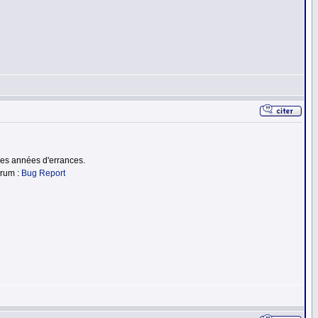
 des années d'errances.
orum :
Bug Report