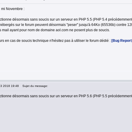
e mi Novembre :
nctionne désormais sans soucis sur un serveur en PHP 5.5 (PHP 5.4 précédemment
 hébergés sur le forum peuvent désormais "peser" jusqu'à 64Ko (65536b) contre 12k
s mail ayant pour nom de domaine aol.com ne posent plus de soucis.
s en cas de soucis technique n'hésitez pas à utiliser le forum dédié :
[Bug Report
03 2018 19:48
Sujet du message:
nctionne désormais sans soucis sur un serveur en PHP 5.6 (PHP 5.5 précédemment