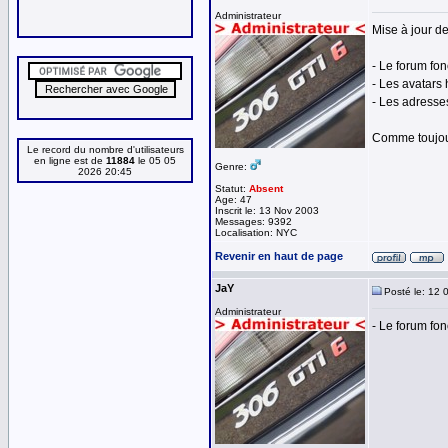
Administrateur
Mise à jour d
- Le forum fo
- Les avatars
- Les adresse
Comme toujour
Le record du nombre d'utilisateurs
en ligne est de
11884
le 05 05
Genre:
2026 20:45
Statut:
Absent
Age: 47
Inscrit le: 13 Nov 2003
Messages: 9392
Localisation: NYC
Revenir en haut de page
JaY
Posté le: 12 
Administrateur
- Le forum fo