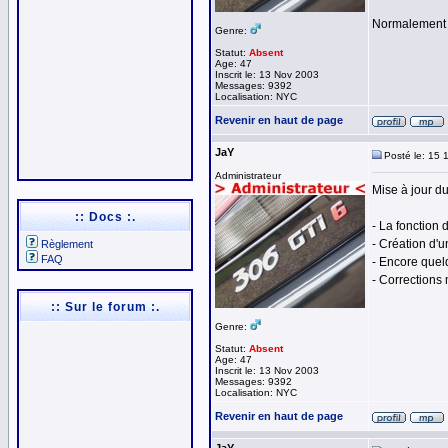
Normalement t
Genre:
Statut:
Absent
Age: 47
Inscrit le: 13 Nov 2003
Messages: 9392
Localisation: NYC
Revenir en haut de page
JaY
Posté le: 15 
Administrateur
Mise à jour du
:: Docs :.
- La fonction 
- Création d'
Règlement
FAQ
- Encore quel
- Corrections
:: Sur le forum :.
Genre:
Statut:
Absent
Age: 47
Inscrit le: 13 Nov 2003
Messages: 9392
Localisation: NYC
Revenir en haut de page