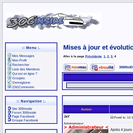
Mises à jour et évoluti
:: Menu :.
Mes Messages
Aller à la page
Précédente
1
,
2
,
3
,
4
Mon Profil
Rechercher
306INsID
Liste des Membres
Qui est en ligne ?
Groupes
S'enregistrer
(Dé)Connexion
:: Navigation :.
Site 306Inside
Auteur
Forum 306Inside
Page Facebook
JaY
Posté le: 14 
Groupe Facebook
Administrateur
Après 4 jours 