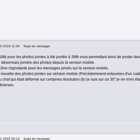
10 2016 11:54
Sujet du message:
 1Mb pour les photos jointes à été portée à 3Mb vous permettant ainsi de poster de
 désormais joindre des photos depuis la version mobile.
icône clignotante pour les messages privés sur la version mobile.
 visuelle des photos jointes sur version mobile (Précédemment entourées d'un cadre
u chat qui était déformé sur certaines résolution (Ici je suis sur un 30" je ne m'en é
diverses.
11 2016 20:13
Sujet du message: