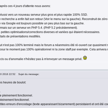
près ces 4 jours d'attente nous avons:
t réussi vers un nouveau serveur plus gros et plus rapide 100% SSD.
 recherche a enfin fait son retour (Voir le menu sur la gauche). Reconstruit de zéro i
e via Google est toujours possible un peu plus bas sur la gauche.
rmais sur un serveur en PHP 5.4. (PHP 5.2 précédemment).
etites optimisations/corrections diverses et variées qui étaient nécessaires.
tails de présentations modifiés.
out n'est pas 100% terminé mais le forum a néanmoins été ré-ouvert car quasiment 
t pour le moment pas 100% opérationnel ni la zone staff par exemple. Cela arrivera
cis ou d'anomalie n'hésitez pas à m'envoyer un message privé.
10 2016 22:52
Sujet du message:
s heures de boulot:
.
e pleinement fonctionnel.
pleinement fonctionnel.
ites erreurs d'encodage (texte apparaissant bizarrement) persistaient et ont été co