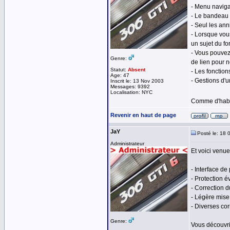
- Menu naviga
- Le bandeau 
- Seul les ann
- Lorsque vo
un sujet du fo
- Vous pouvez
Genre:
de lien pour 
Statut:
Absent
- Les fonction
Age: 47
- Gestions d'u
Inscrit le: 13 Nov 2003
Messages: 9392
Localisation: NYC
Comme d'habit
Revenir en haut de page
JaY
Posté le: 18 
Administrateur
Et voici venu
- Interface de
- Protection é
- Correction d
- Légère mise
- Diverses cor
Genre:
Vous découvr