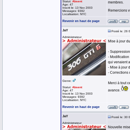
Statut:
Absent
membres.
Age: 47
Inscrit le: 13 Nov 2003
Remercions 
Messages: 9392
Localisation: NYC
Revenir en haut de page
JaY
Posté le: 26 
Administrateur
Mise à jour d
- Suppression
- Modification
qui venaient a
- Mise à jour
- Corrections
Genre:
Merci à tout c
Statut:
Absent
avance.
Age: 47
Inscrit le: 13 Nov 2003
Messages: 9392
Localisation: NYC
Revenir en haut de page
JaY
Posté le: 30 
Administrateur
Nouvelle mise 