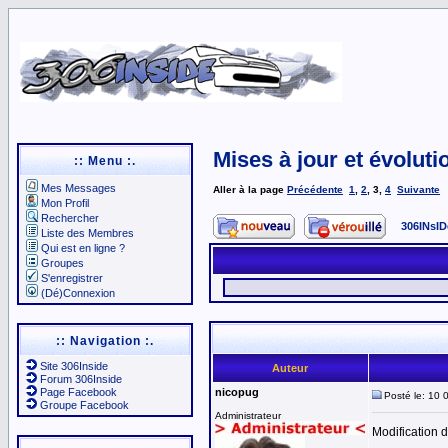
Mises à jour et évoluti
:: Menu :.
Mes Messages
Aller à la page
Précédente
1
,
2
,
3
,
4
Suivante
Mon Profil
Rechercher
306INsID
Liste des Membres
Qui est en ligne ?
Groupes
S'enregistrer
(Dé)Connexion
:: Navigation :.
Site 306Inside
Auteur
Forum 306Inside
Page Facebook
nicopug
Posté le: 10 
Groupe Facebook
Administrateur
Modification 