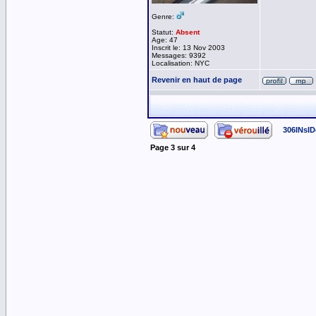
Genre:
Statut:
Absent
Age: 47
Inscrit le: 13 Nov 2003
Messages: 9392
Localisation: NYC
Revenir en haut de page
306INsID
Page
3
sur
4