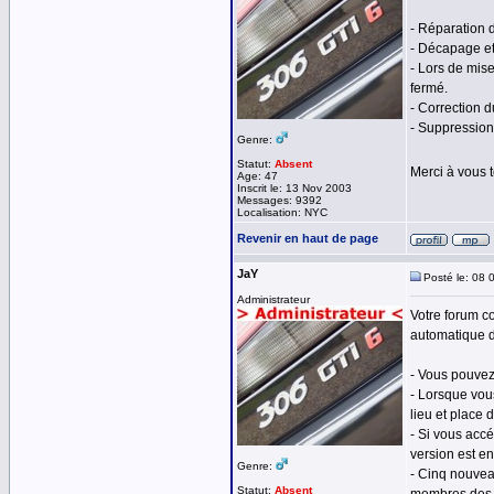
- Réparation 
- Décapage e
- Lors de mise
fermé.
- Correction 
- Suppression
Genre:
Statut:
Absent
Merci à vous 
Age: 47
Inscrit le: 13 Nov 2003
Messages: 9392
Localisation: NYC
Revenir en haut de page
JaY
Posté le: 08 
Administrateur
Votre forum c
automatique d
- Vous pouvez
- Lorsque vou
lieu et place 
- Si vous acc
version est en
Genre:
- Cinq nouvea
Statut:
Absent