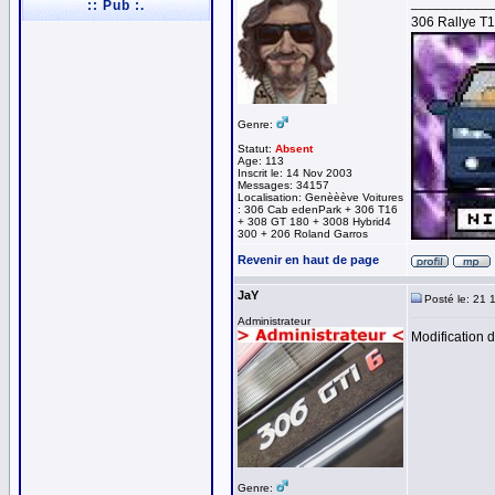
__________
:: Pub :.
306 Rallye T
Genre:
Statut:
Absent
Age: 113
Inscrit le: 14 Nov 2003
Messages: 34157
Localisation: Genèèève Voitures
: 306 Cab edenPark + 306 T16
+ 308 GT 180 + 3008 Hybrid4
300 + 206 Roland Garros
Revenir en haut de page
JaY
Posté le: 21 
Administrateur
Modification 
Genre: