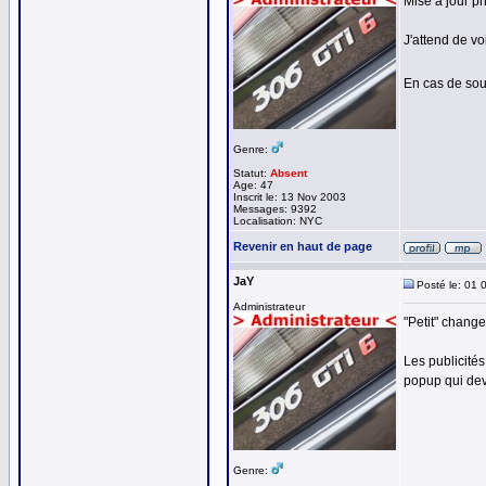
Mise à jour p
J'attend de vo
En cas de so
Genre:
Statut:
Absent
Age: 47
Inscrit le: 13 Nov 2003
Messages: 9392
Localisation: NYC
Revenir en haut de page
JaY
Posté le: 01 
Administrateur
"Petit" change
Les publicité
popup qui devr
Genre: