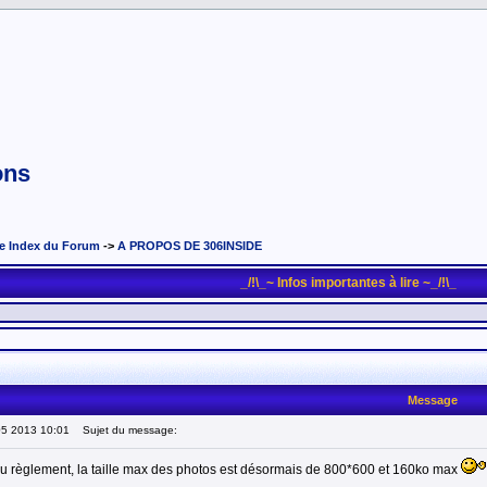
ons
e Index du Forum
->
A PROPOS DE 306INSIDE
_/!\_~ Infos importantes à lire ~_/!\_
Message
05 2013 10:01
Sujet du message:
du règlement, la taille max des photos est désormais de 800*600 et 160ko max