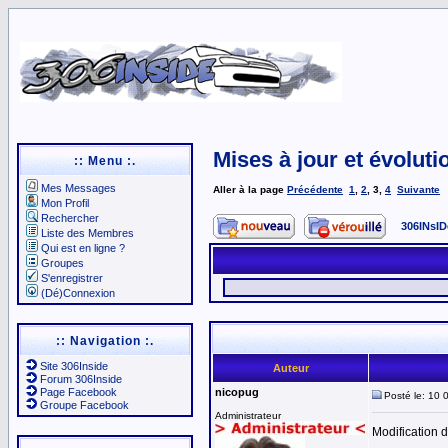
Mises à jour et évoluti
:: Menu :.
Mes Messages
Aller à la page
Précédente
1
,
2
,
3
,
4
Suivante
Mon Profil
Rechercher
306INsID
Liste des Membres
Qui est en ligne ?
Groupes
S'enregistrer
(Dé)Connexion
:: Navigation :.
Site 306Inside
Auteur
Forum 306Inside
Page Facebook
nicopug
Posté le: 10 
Groupe Facebook
Administrateur
Modification 