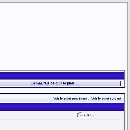
En mai, fais ce qu'il te plait ...
Voir le sujet précédent
::
Voir le sujet suivant