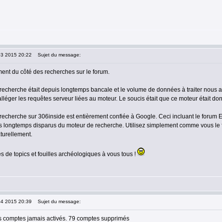
03 2015 20:22
Sujet du message:
nt du côté des recherches sur le forum.
recherche était depuis longtemps bancale et le volume de données à traiter nous av
alléger les requêtes serveur liées au moteur. Le soucis était que ce moteur était d
recherche sur 306inside est entièrement confiée à Google. Ceci incluant le forum ET
s longtemps disparus du moteur de recherche. Utilisez simplement comme vous le
aturellement.
s de topics et fouilles archéologiques à vous tous !
04 2015 20:39
Sujet du message:
 comptes jamais activés. 79 comptes supprimés