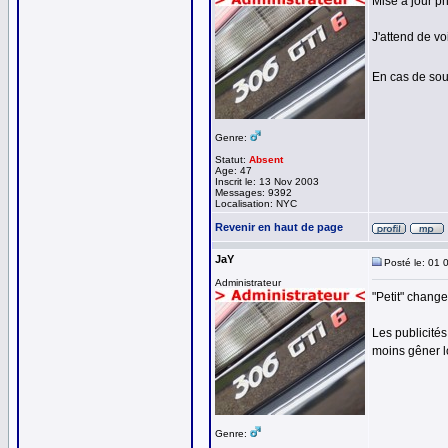
Mise à jour p
J'attend de vo
En cas de so
Genre:
Statut:
Absent
Age: 47
Inscrit le: 13 Nov 2003
Messages: 9392
Localisation: NYC
Revenir en haut de page
JaY
Posté le: 01 
Administrateur
"Petit" change
Les publicité
moins gêner lo
Genre: