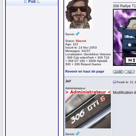
__________
:: Pub :.
306 Rallye T
Genre:
Statut:
Absent
Age: 113
Inscrit le: 14 Nov 2003
Messages: 34157
Localisation: Genèèève Voitures
: 306 Cab edenPark + 306 T16
+ 308 GT 180 + 3008 Hybrid4
300 + 206 Roland Garros
Revenir en haut de page
JaY
Posté le: 21 
Administrateur
Modification 
Genre: