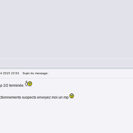
04 2015 23:53
Sujet du message:
hp 2/2 terminée.
nctionnements suspects envoyez moi un mp