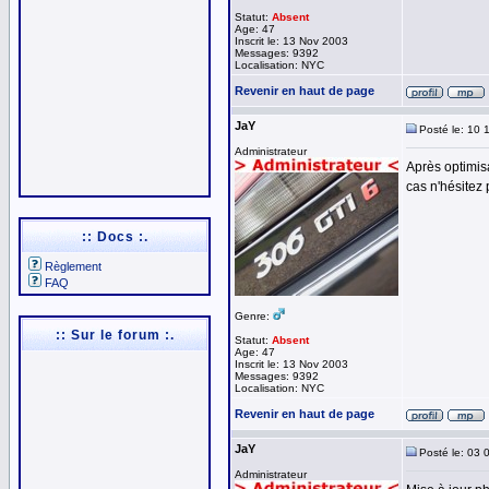
Statut:
Absent
Age: 47
Inscrit le: 13 Nov 2003
Messages: 9392
Localisation: NYC
Revenir en haut de page
JaY
Posté le: 10 
Administrateur
Après optimisa
cas n'hésitez
:: Docs :.
Règlement
FAQ
Genre:
:: Sur le forum :.
Statut:
Absent
Age: 47
Inscrit le: 13 Nov 2003
Messages: 9392
Localisation: NYC
Revenir en haut de page
JaY
Posté le: 03 
Administrateur