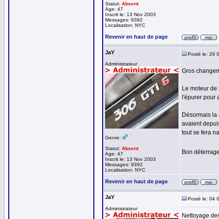
Statut:
Absent
Age: 47
Inscrit le: 13 Nov 2003
Messages: 9392
Localisation: NYC
Revenir en haut de page
JaY
Posté le: 29 
Administrateur
Gros changeme
Le moteur de 
l'épurer pour 
Désormais la 
avaient depui
tout se fera n
Genre:
Statut:
Absent
Bon déterrage
Age: 47
Inscrit le: 13 Nov 2003
Messages: 9392
Localisation: NYC
Revenir en haut de page
JaY
Posté le: 04 
Administrateur
Nettoyage des