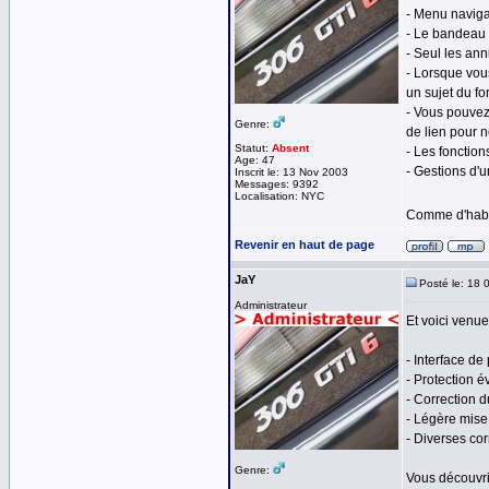
- Menu naviga
- Le bandeau 
- Seul les ann
- Lorsque vo
un sujet du fo
- Vous pouvez
Genre:
de lien pour 
Statut:
Absent
- Les fonction
Age: 47
- Gestions d'u
Inscrit le: 13 Nov 2003
Messages: 9392
Localisation: NYC
Comme d'habit
Revenir en haut de page
JaY
Posté le: 18 
Administrateur
Et voici venu
- Interface de
- Protection é
- Correction d
- Légère mise
- Diverses cor
Genre:
Vous découvr