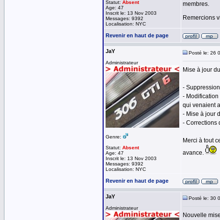
Statut:
Absent
membres.
Age: 47
Inscrit le: 13 Nov 2003
Remercions 
Messages: 9392
Localisation: NYC
Revenir en haut de page
JaY
Posté le: 26 
Administrateur
Mise à jour d
- Suppression
- Modification
qui venaient a
- Mise à jour
- Corrections
Genre:
Merci à tout c
Statut:
Absent
avance.
Age: 47
Inscrit le: 13 Nov 2003
Messages: 9392
Localisation: NYC
Revenir en haut de page
JaY
Posté le: 30 
Administrateur
Nouvelle mise 