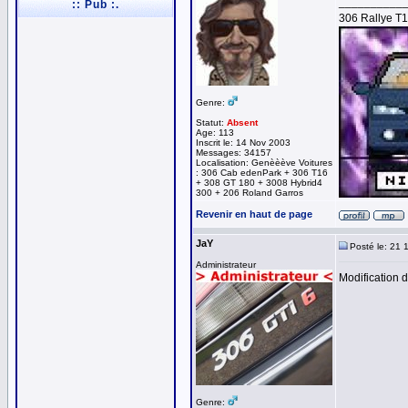
__________
:: Pub :.
306 Rallye T
Genre:
Statut:
Absent
Age: 113
Inscrit le: 14 Nov 2003
Messages: 34157
Localisation: Genèèève Voitures
: 306 Cab edenPark + 306 T16
+ 308 GT 180 + 3008 Hybrid4
300 + 206 Roland Garros
Revenir en haut de page
JaY
Posté le: 21 
Administrateur
Modification 
Genre: