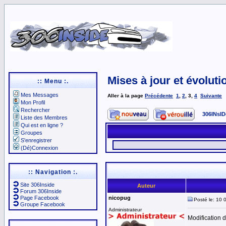
Mises à jour et évoluti
:: Menu :.
Mes Messages
Aller à la page
Précédente
1
,
2
,
3
,
4
Suivante
Mon Profil
Rechercher
306INsID
Liste des Membres
Qui est en ligne ?
Groupes
S'enregistrer
(Dé)Connexion
:: Navigation :.
Site 306Inside
Auteur
Forum 306Inside
Page Facebook
nicopug
Posté le: 10 
Groupe Facebook
Administrateur
Modification 