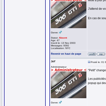
Mise à jour p
J'attend de vo
En cas de so
Genre:
Statut:
Absent
Age: 47
Inscrit le: 13 Nov 2003
Messages: 9392
Localisation: NYC
Revenir en haut de page
JaY
Posté le: 01 
Administrateur
"Petit" change
Les publicité
popup qui devr
Genre: