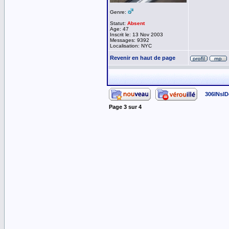
Genre:
Statut:
Absent
Age: 47
Inscrit le: 13 Nov 2003
Messages: 9392
Localisation: NYC
Revenir en haut de page
306INsID
Page
3
sur
4