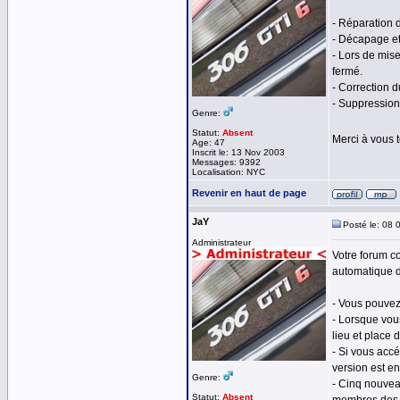
- Réparation 
- Décapage e
- Lors de mise
fermé.
- Correction 
- Suppression
Genre:
Statut:
Absent
Merci à vous 
Age: 47
Inscrit le: 13 Nov 2003
Messages: 9392
Localisation: NYC
Revenir en haut de page
JaY
Posté le: 08 
Administrateur
Votre forum c
automatique d
- Vous pouvez
- Lorsque vou
lieu et place 
- Si vous acc
version est en
Genre:
- Cinq nouvea
Statut:
Absent