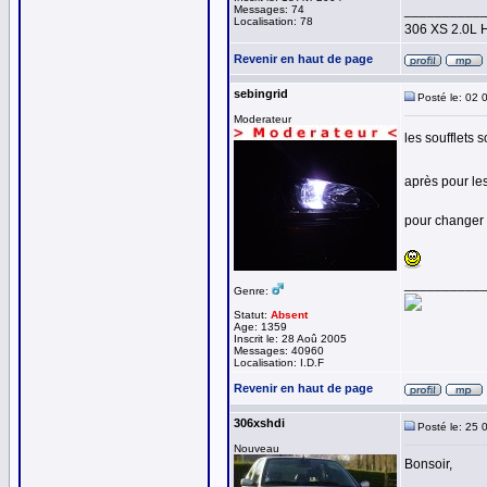
__________
Messages: 74
Localisation: 78
306 XS 2.0L 
Revenir en haut de page
sebingrid
Posté le: 02 
Moderateur
les soufflets 
après pour le
pour changer le
__________
Genre:
Statut:
Absent
Age: 1359
Inscrit le: 28 Aoû 2005
Messages: 40960
Localisation: I.D.F
Revenir en haut de page
306xshdi
Posté le: 25 
Nouveau
Bonsoir,