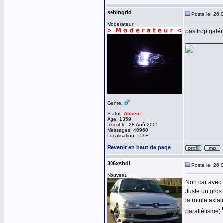
sebingrid
Posté le: 26 
Moderateur
pas trop galé
__________
Genre:
Statut:
Absent
Age: 1359
Inscrit le: 28 Aoû 2005
Messages: 40960
Localisation: I.D.F
Revenir en haut de page
306xshdi
Posté le: 26 
Nouveau
Non car avec l
Juste un gros 
la rotule axia
parallélisme)