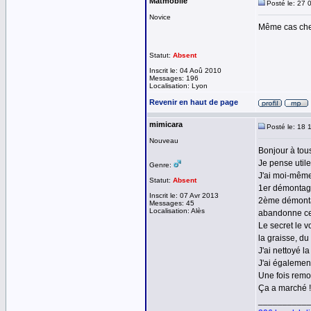
Matmobile
Posté le: 27 
Novice
Même cas chez 
Statut:
Absent
Inscrit le: 04 Aoû 2010
Messages: 196
Localisation: Lyon
Revenir en haut de page
mimicara
Posté le: 18 
Nouveau
Bonjour à tou
Je pense utile
Genre:
J'ai moi-même
Statut:
Absent
1er démontage,
Inscrit le: 07 Avr 2013
2ème démontag
Messages: 45
Localisation: Alès
abandonne cet 
Le secret le vo
la graisse, du
J'ai nettoyé l
J'ai également
Une fois remon
Ça a marché !
__________