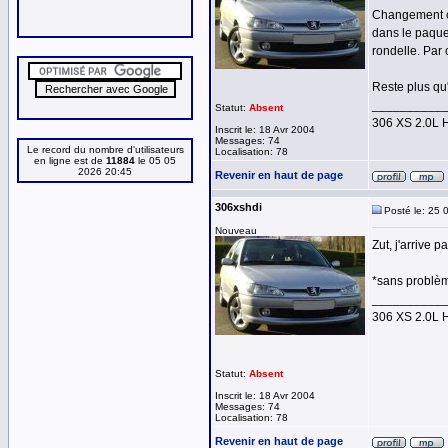
Changement ce 
dans le paquet
rondelle. Par c
Reste plus qu'
__________
Statut:
Absent
306 XS 2.0L 
Inscrit le: 18 Avr 2004
Messages: 74
Le record du nombre d'utilisateurs
Localisation: 78
en ligne est de
11884
le 05 05
2026 20:45
Revenir en haut de page
306xshdi
Posté le: 25 
Nouveau
Zut, j'arrive pa
*sans problème
__________
306 XS 2.0L 
Statut:
Absent
Inscrit le: 18 Avr 2004
Messages: 74
Localisation: 78
Revenir en haut de page