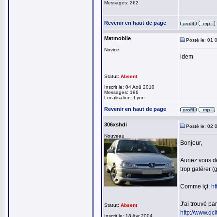
Messages: 262
Revenir en haut de page
Matmobile
Posté le: 01 
Novice
idem
Statut:
Absent
Inscrit le: 04 Aoû 2010
Messages: 196
Localisation: Lyon
Revenir en haut de page
306xshdi
Posté le: 02 
Nouveau
Bonjour,
Auriez vous d
trop galérer (
Comme içi:
ht
J'ai trouvé p
Statut:
Absent
http://www
Inscrit le: 18 Avr 2004