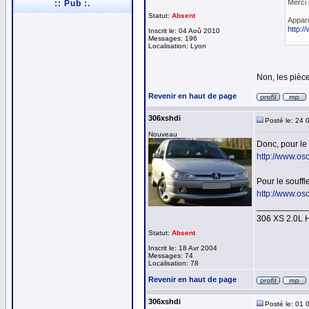
Merci 
:: Pub :.
Statut:
Absent
Appare
http:/
Inscrit le: 04 Aoû 2010
Messages: 196
Localisation: Lyon
Non, les pièce
Revenir en haut de page
306xshdi
Posté le: 24 
Nouveau
Donc, pour le
http://www.os
Pour le souff
http://www.os
__________
306 XS 2.0L 
Statut:
Absent
Inscrit le: 18 Avr 2004
Messages: 74
Localisation: 78
Revenir en haut de page
306xshdi
Posté le: 01 