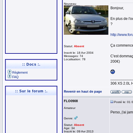
Nouveau
Bonjour,
En plus de l'o
?
http://www.f
Ça commence 
Statut:
Absent
Inscrit le: 18 Avr 2004
C'est dommage
Messages: 74
Localisation: 78
200€)
:: Docs :.
Règlement
FAQ
__________
306 XS 2.0L 
:: Sur le forum :.
Revenir en haut de page
FLO0908
Posté le: 01 
Amateur
Perso, j'ai ja
Genre:
Statut:
Absent
Age: 34
Inscrit le: 09 Avr 2013