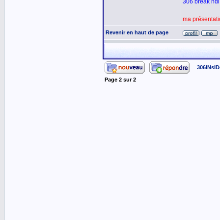
306 break hdi 
ma présentat
Revenir en haut de page
306INsID
Page
2
sur
2