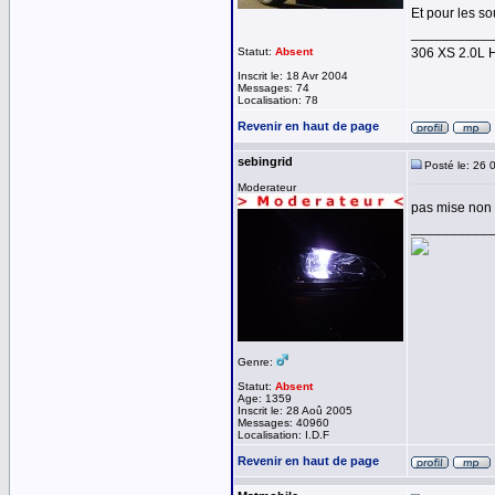
Et pour les so
__________
Statut:
Absent
306 XS 2.0L 
Inscrit le: 18 Avr 2004
Messages: 74
Localisation: 78
Revenir en haut de page
sebingrid
Posté le: 26 
Moderateur
pas mise non 
__________
Genre:
Statut:
Absent
Age: 1359
Inscrit le: 28 Aoû 2005
Messages: 40960
Localisation: I.D.F
Revenir en haut de page