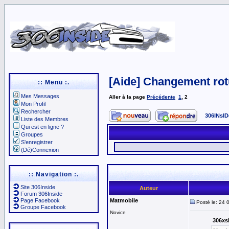
[Aide] Changement rotu
:: Menu :.
Mes Messages
Aller à la page
Précédente
1
,
2
Mon Profil
Rechercher
306INsID
Liste des Membres
Qui est en ligne ?
Groupes
S'enregistrer
(Dé)Connexion
:: Navigation :.
Site 306Inside
Auteur
Forum 306Inside
Page Facebook
Matmobile
Posté le: 24 
Groupe Facebook
Novice
306xsh