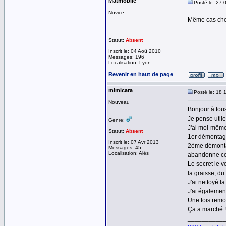
Matmobile
Posté le: 27 
Novice
Même cas chez 
Statut:
Absent
Inscrit le: 04 Aoû 2010
Messages: 196
Localisation: Lyon
Revenir en haut de page
mimicara
Posté le: 18 
Nouveau
Bonjour à tou
Je pense utile
Genre:
J'ai moi-même
Statut:
Absent
1er démontage,
Inscrit le: 07 Avr 2013
2ème démontag
Messages: 45
Localisation: Alès
abandonne cet 
Le secret le vo
la graisse, du
J'ai nettoyé l
J'ai également
Une fois remon
Ça a marché !
__________