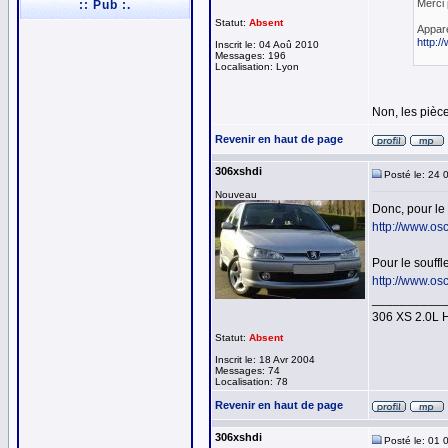
Merci 
:: Pub :.
Statut:
Absent
Appare
http:/
Inscrit le: 04 Aoû 2010
Messages: 196
Localisation: Lyon
Non, les pièce
Revenir en haut de page
306xshdi
Posté le: 24 
Nouveau
Donc, pour le
http://www.os
Pour le souff
http://www.os
__________
306 XS 2.0L 
Statut:
Absent
Inscrit le: 18 Avr 2004
Messages: 74
Localisation: 78
Revenir en haut de page
306xshdi
Posté le: 01 