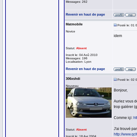
Messages: 262
Revenir en haut de page
Matmobile
Posté le: 01 
Novice
idem
Statut:
Absent
Inscrit le: 04 Aoû 2010
Messages: 196
Localisation: Lyon
Revenir en haut de page
306xshdi
Posté le: 02 
Nouveau
Bonjour,
Auriez vous d
trop galérer (
Comme içi:
ht
J'ai trouvé p
Statut:
Absent
http://www
Inscrit le: 18 Avr 2004