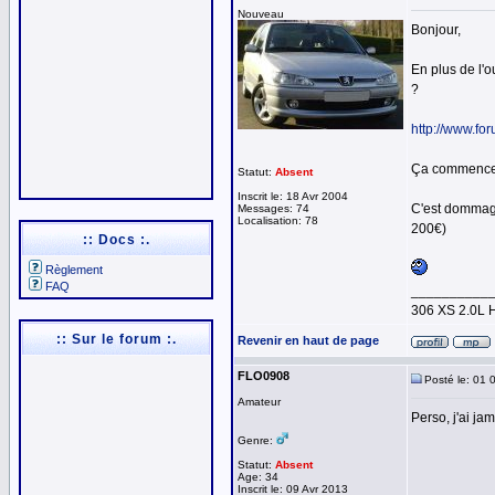
Nouveau
Bonjour,
En plus de l'o
?
http://www.f
Ça commence 
Statut:
Absent
Inscrit le: 18 Avr 2004
C'est dommage
Messages: 74
Localisation: 78
200€)
:: Docs :.
Règlement
FAQ
__________
306 XS 2.0L 
:: Sur le forum :.
Revenir en haut de page
FLO0908
Posté le: 01 
Amateur
Perso, j'ai ja
Genre:
Statut:
Absent
Age: 34
Inscrit le: 09 Avr 2013