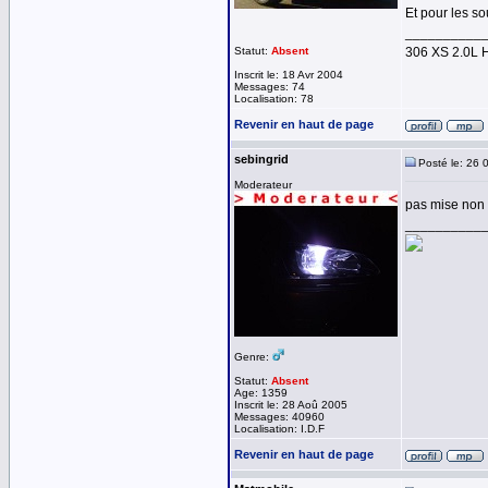
Et pour les so
__________
Statut:
Absent
306 XS 2.0L 
Inscrit le: 18 Avr 2004
Messages: 74
Localisation: 78
Revenir en haut de page
sebingrid
Posté le: 26 
Moderateur
pas mise non 
__________
Genre:
Statut:
Absent
Age: 1359
Inscrit le: 28 Aoû 2005
Messages: 40960
Localisation: I.D.F
Revenir en haut de page