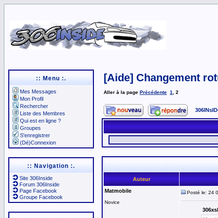
[Aide] Changement rotu
:: Menu :.
Mes Messages
Aller à la page
Précédente
1
,
2
Mon Profil
Rechercher
306INsID
Liste des Membres
Qui est en ligne ?
Groupes
S'enregistrer
(Dé)Connexion
:: Navigation :.
Site 306Inside
Auteur
Forum 306Inside
Page Facebook
Matmobile
Posté le: 24 
Groupe Facebook
Novice
306xsh