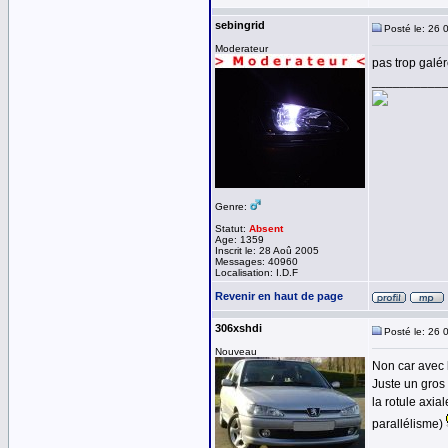
sebingrid
Posté le: 26 
Moderateur
pas trop galé
__________
Genre:
Statut:
Absent
Age: 1359
Inscrit le: 28 Aoû 2005
Messages: 40960
Localisation: I.D.F
Revenir en haut de page
306xshdi
Posté le: 26 
Nouveau
Non car avec l
Juste un gros 
la rotule axia
parallélisme)