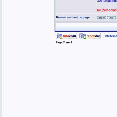
306 break hdi 
ma présentat
Revenir en haut de page
306INsID
Page
2
sur
2