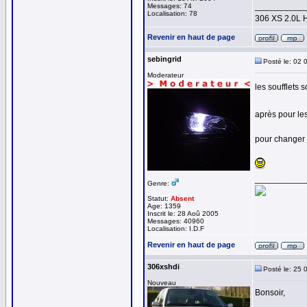
__________
Messages: 74
Localisation: 78
306 XS 2.0L 
Revenir en haut de page
sebingrid
Posté le: 02 
Moderateur
les soufflets 
après pour le
pour changer le
__________
Genre:
Statut:
Absent
Age: 1359
Inscrit le: 28 Aoû 2005
Messages: 40960
Localisation: I.D.F
Revenir en haut de page
306xshdi
Posté le: 25 
Nouveau
Bonsoir,