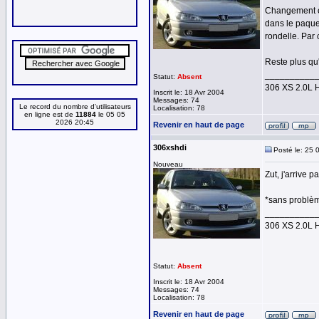
Changement ce 
dans le paquet
rondelle. Par c
Reste plus qu'
__________
Statut:
Absent
306 XS 2.0L 
Inscrit le: 18 Avr 2004
Messages: 74
Le record du nombre d'utilisateurs
Localisation: 78
en ligne est de
11884
le 05 05
2026 20:45
Revenir en haut de page
306xshdi
Posté le: 25 
Nouveau
Zut, j'arrive pa
*sans problème
__________
306 XS 2.0L 
Statut:
Absent
Inscrit le: 18 Avr 2004
Messages: 74
Localisation: 78
Revenir en haut de page