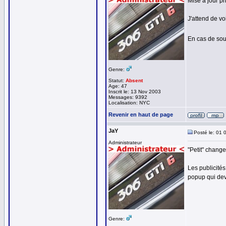
Mise à jour p
J'attend de vo
En cas de so
Genre:
Statut:
Absent
Age: 47
Inscrit le: 13 Nov 2003
Messages: 9392
Localisation: NYC
Revenir en haut de page
JaY
Posté le: 01 
Administrateur
"Petit" change
Les publicité
popup qui devr
Genre: