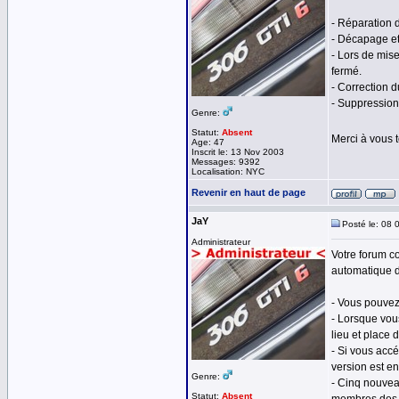
- Réparation 
- Décapage e
- Lors de mise
fermé.
- Correction 
- Suppression
Genre:
Statut:
Absent
Merci à vous 
Age: 47
Inscrit le: 13 Nov 2003
Messages: 9392
Localisation: NYC
Revenir en haut de page
JaY
Posté le: 08 
Administrateur
Votre forum c
automatique d
- Vous pouvez
- Lorsque vou
lieu et place 
- Si vous acc
version est en
Genre:
- Cinq nouvea
Statut:
Absent