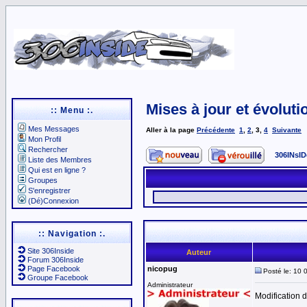
Mises à jour et évoluti
:: Menu :.
Mes Messages
Aller à la page
Précédente
1
,
2
,
3
,
4
Suivante
Mon Profil
Rechercher
306INsID
Liste des Membres
Qui est en ligne ?
Groupes
S'enregistrer
(Dé)Connexion
:: Navigation :.
Site 306Inside
Auteur
Forum 306Inside
Page Facebook
nicopug
Posté le: 10 
Groupe Facebook
Administrateur
Modification 