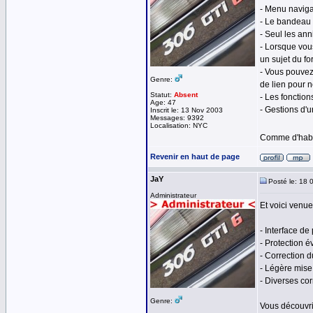
- Menu naviga
- Le bandeau 
- Seul les ann
- Lorsque vo
un sujet du fo
- Vous pouvez
Genre:
de lien pour 
Statut:
Absent
- Les fonction
Age: 47
- Gestions d'u
Inscrit le: 13 Nov 2003
Messages: 9392
Localisation: NYC
Comme d'habit
Revenir en haut de page
JaY
Posté le: 18 
Administrateur
Et voici venu
- Interface de
- Protection é
- Correction d
- Légère mise
- Diverses cor
Genre:
Vous découvr