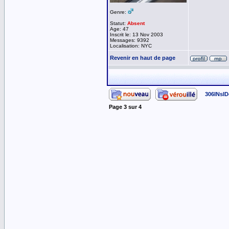
Genre:
Statut:
Absent
Age: 47
Inscrit le: 13 Nov 2003
Messages: 9392
Localisation: NYC
Revenir en haut de page
306INsID
Page
3
sur
4