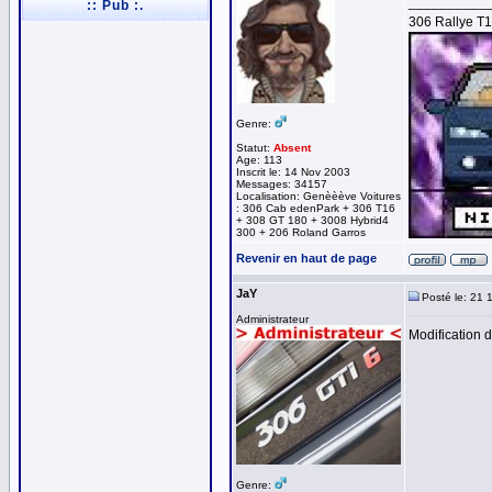
__________
:: Pub :.
306 Rallye T
Genre:
Statut:
Absent
Age: 113
Inscrit le: 14 Nov 2003
Messages: 34157
Localisation: Genèèève Voitures
: 306 Cab edenPark + 306 T16
+ 308 GT 180 + 3008 Hybrid4
300 + 206 Roland Garros
Revenir en haut de page
JaY
Posté le: 21 
Administrateur
Modification 
Genre: