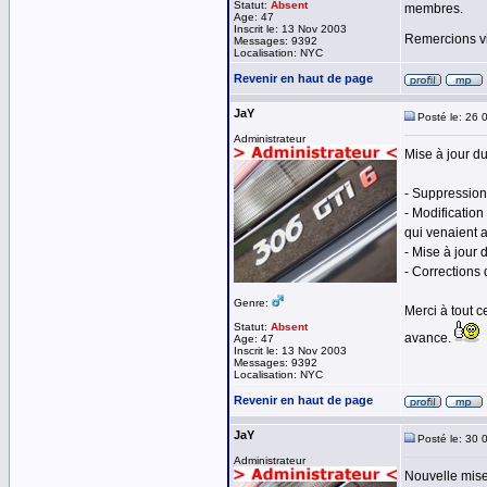
Statut:
Absent
membres.
Age: 47
Inscrit le: 13 Nov 2003
Remercions 
Messages: 9392
Localisation: NYC
Revenir en haut de page
JaY
Posté le: 26 
Administrateur
Mise à jour d
- Suppression
- Modification
qui venaient a
- Mise à jour
- Corrections
Genre:
Merci à tout c
Statut:
Absent
avance.
Age: 47
Inscrit le: 13 Nov 2003
Messages: 9392
Localisation: NYC
Revenir en haut de page
JaY
Posté le: 30 
Administrateur
Nouvelle mise 