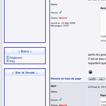
Maitre
Apop
Genre:
Statut:
Absent
Inscrit le: 13 Mar 2008
Messages: 6707
c'es
vive
:: Docs :.
après les gout
Règlement
C'est un peu c
FAQ
regardent que
:: Sur le forum :.
Revenir en haut de page
RHY
Posté le: 05 
Maitre
Pierr
Genre:
Conn
J'esp
Statut:
Absent