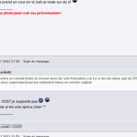
 prend en cour en vf, bah je reste sur du vf
_______
la photo pour voir ma présentation<
07 2012 17:30
Sujet du message:
a écrit:
contre un conseil évitez la version avec les voix francaises car il y a rien de mieux que du V
 pour supernatural qui est nettement mieux en version original.
 la VOST je supporte pas
e si les voix spnt a chier ^^
_______
07 2012 21:53
Sujet du message: