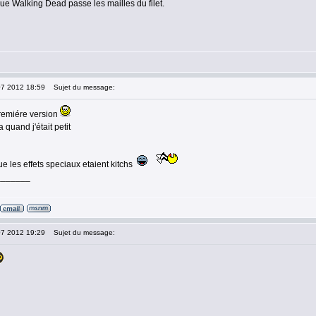
ue Walking Dead passe les mailles du filet.
07 2012 18:59
Sujet du message:
premiére version
 quand j'était petit
que les effets speciaux etaient kitchs
_______
07 2012 19:29
Sujet du message: