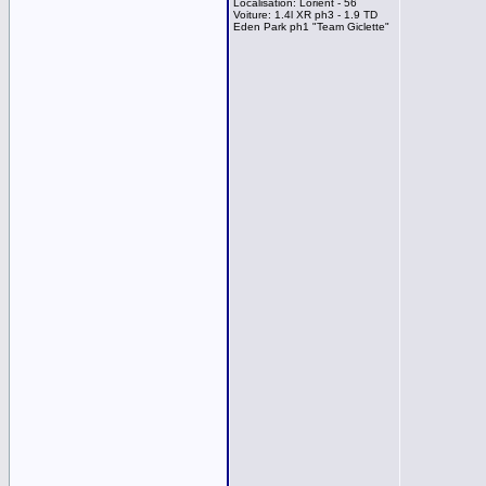
Localisation: Lorient - 56
Voiture: 1.4l XR ph3 - 1.9 TD
Eden Park ph1 "Team Giclette"