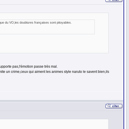
x que du VO,les doublures françaises sont pitoyables.
supporte pas,l'émotion passe très mal.
ite un crime,ceux qui aiment les animes style naruto le savent bien,ils