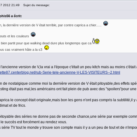
07 2012 21:49
Sujet du message:
his56 a écrit:
, la derniére version de V était terrible, par contre caprica a chier......
gouts et les couleurs
t bien partit pour que walking dead dure plus longtemps que ca
ous cas vraiment hâte a la s3
 l'ancienne version de V,la vrai a l'époque c'était un peu kitch mais au moins c'était
nette87.centerblog.net/rub-Serie-tele-ancienne-V-LES-VISITEURS--2.html
n de nostalgique comme moi la dernière version de V était pitoyable,des effets spéc
asting était pas mal,les américains ont fait plein de pub avec des "spoilers"pour une 
rica le concept était originale,mais bon les gens n'ont pas compris la subtilité,il y av
imat et de frics.
toyable des séries ne donne pas de seconde chance,une série par exemple comme t
 le succès est forcément au rendez vous.
série TV tout le monde y trouve son compte mais il y a un peu de tout et de n'impor