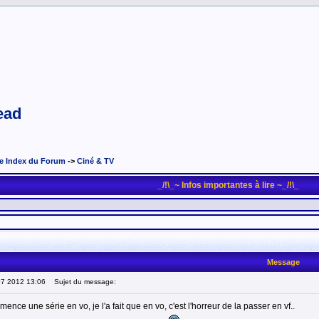
ead
e Index du Forum
->
Ciné & TV
_/!\_~ Infos importantes à lire ~_/!\_
Message
07 2012 13:06
Sujet du message:
nce une série en vo, je l'a fait que en vo, c'est l'horreur de la passer en vf..