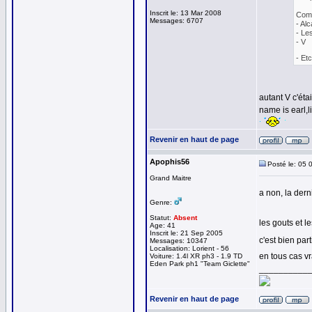
Inscrit le: 13 Mar 2008
Com
Messages: 6707
- Alc
- Le
- V
- Et
autant V c'ét
name is earl,l
Revenir en haut de page
Apophis56
Posté le: 05 
Grand Maitre
a non, la derni
Genre:
Statut:
Absent
les gouts et l
Age: 41
Inscrit le: 21 Sep 2005
c'est bien pa
Messages: 10347
Localisation: Lorient - 56
en tous cas v
Voiture: 1.4l XR ph3 - 1.9 TD
Eden Park ph1 "Team Giclette"
__________
Revenir en haut de page