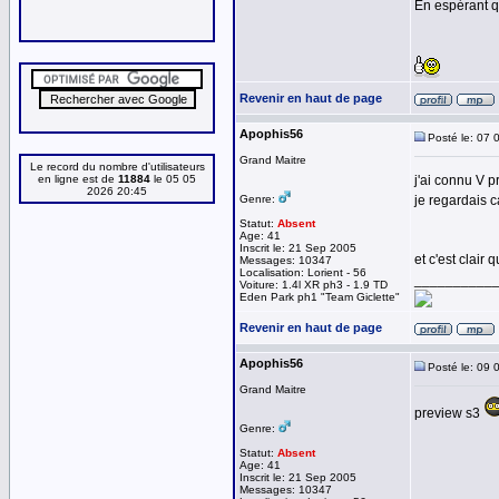
En espérant q
Revenir en haut de page
Apophis56
Posté le: 07 
Grand Maitre
Le record du nombre d'utilisateurs
en ligne est de
11884
le 05 05
j'ai connu V 
2026 20:45
Genre:
je regardais ca
Statut:
Absent
Age: 41
Inscrit le: 21 Sep 2005
et c'est clair 
Messages: 10347
Localisation: Lorient - 56
__________
Voiture: 1.4l XR ph3 - 1.9 TD
Eden Park ph1 "Team Giclette"
Revenir en haut de page
Apophis56
Posté le: 09 
Grand Maitre
preview s3
Genre:
Statut:
Absent
Age: 41
Inscrit le: 21 Sep 2005
Messages: 10347