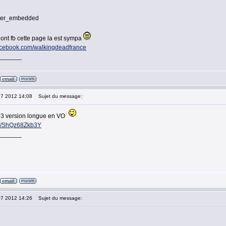
ayer_embedded
 ont fb cette page la est sympa
facebook.com/walkingdeadfrance
_______
07 2012 14:08
Sujet du message:
n 3 version longue en VO
.be/ShQz68Zkb3Y
_______
07 2012 14:26
Sujet du message: