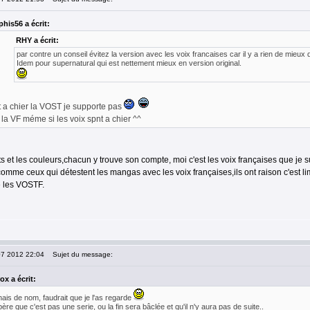
his56 a écrit:
RHY a écrit:
par contre un conseil évitez la version avec les voix francaises car il y a rien de mieu
Idem pour supernatural qui est nettement mieux en version original.
t a chier la VOST je supporte pas
 la VF méme si les voix spnt a chier ^^
s et les couleurs,chacun y trouve son compte, moi c'est les voix françaises que je 
omme ceux qui détestent les mangas avec les voix françaises,ils ont raison c'est lim
 les VOSTF.
07 2012 22:04
Sujet du message:
ox a écrit:
ais de nom, faudrait que je l'as regarde
ère que c'est pas une serie, ou la fin sera bâclée et qu'il n'y aura pas de suite..