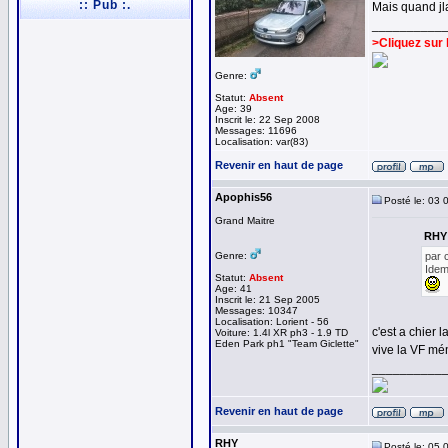
:: Pub :.
Mais quand jla
__________
>Cliquez sur 
Genre:
Statut:
Absent
Age: 39
Inscrit le: 22 Sep 2008
Messages: 11696
Localisation: var(83)
Revenir en haut de page
Apophis56
Posté le: 03 
Grand Maitre
RHY 
Genre:
par 
Idem
Statut:
Absent
Age: 41
Inscrit le: 21 Sep 2005
Messages: 10347
Localisation: Lorient - 56
c'est a chier
Voiture: 1.4l XR ph3 - 1.9 TD
Eden Park ph1 "Team Giclette"
vive la VF mém
__________
Revenir en haut de page
RHY
Posté le: 05 