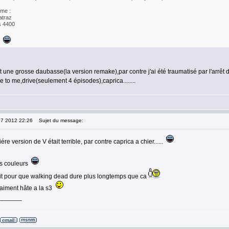
me :
atraz
s 4400
c
ait une grosse daubasse(la version remake),par contre j'ai été traumatisé par l'arr
ie to me,drive(seulement 4 épisodes),caprica........
07 2012 22:26
Sujet du message:
ére version de V était terrible, par contre caprica a chier......
es couleurs
rtit pour que walking dead dure plus longtemps que ca
raiment hâte a la s3
_______