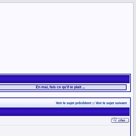
En mai, fais ce qu'il te plait ...
Voir le sujet précédent
::
Voir le sujet suivant