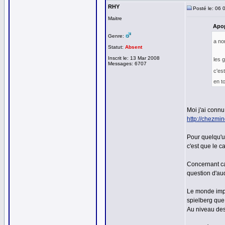
RHY
Posté le: 06 
Maitre
Apop
Genre:
a non
Statut:
Absent
Inscrit le: 13 Mar 2008
les 
Messages: 6707
c'es
en t
Moi j'ai connu
http://chezmi
Pour quelqu'u
c'est que le c
Concernant cap
question d'aud
Le monde impi
spielberg que
Au niveau des 