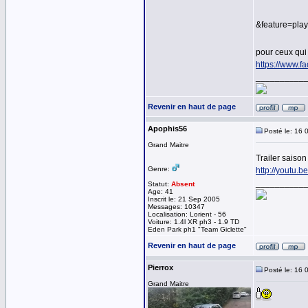
&feature=pl
pour ceux qui
https://www.
__________
Revenir en haut de page
Apophis56
Posté le: 16 
Grand Maitre
Trailer saiso
Genre:
http://youtu
__________
Statut:
Absent
Age: 41
Inscrit le: 21 Sep 2005
Messages: 10347
Localisation: Lorient - 56
Voiture: 1.4l XR ph3 - 1.9 TD
Eden Park ph1 "Team Giclette"
Revenir en haut de page
Pierrox
Posté le: 16 
Grand Maitre