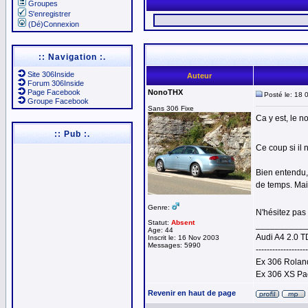
Groupes
S'enregistrer
(Dé)Connexion
:: Navigation :.
Site 306Inside
Auteur
Forum 306Inside
Page Facebook
NonoTHX
Posté le: 18 
Groupe Facebook
Sans 306 Fixe
Ca y est, le no
:: Pub :.
Ce coup si il 
Bien entendu,
de temps. Mais
Genre:
N'hésitez pas 
Statut:
Absent
__________
Age: 44
Audi A4 2.0 T
Inscrit le: 16 Nov 2003
Messages: 5990
-------------------
Ex 306 Roland
Ex 306 XS Pa
Revenir en haut de page