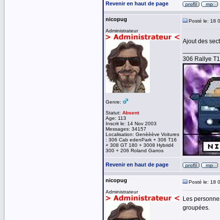
Revenir en haut de page
nicopug
Posté le: 18 
Administrateur
Ajout des sec
__________
306 Rallye T
Genre:
Statut:
Absent
Age: 113
Inscrit le: 14 Nov 2003
Messages: 34157
Localisation: Genèèève Voitures
: 306 Cab edenPark + 306 T16
+ 308 GT 180 + 3008 Hybrid4
300 + 206 Roland Garros
Revenir en haut de page
nicopug
Posté le: 18 
Administrateur
Les personnes
groupées.