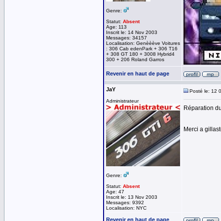
Genre:
Statut:
Absent
Age: 113
Inscrit le: 14 Nov 2003
Messages: 34157
Localisation: Genèèève Voitures
: 306 Cab edenPark + 306 T16
+ 308 GT 180 + 3008 Hybrid4
300 + 206 Roland Garros
Revenir en haut de page
JaY
Posté le: 12 
Administrateur
Réparation du
Merci a gillas
Genre:
Statut:
Absent
Age: 47
Inscrit le: 13 Nov 2003
Messages: 9392
Localisation: NYC
Revenir en haut de page