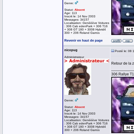
Genre:
Statut:
Absent
Age: 113
Inscrit le: 14 Nov 2003
Messages: 34157
Localisation: Genèèève Voitures
: 306 Cab edenPark + 306 T16
+ 308 GT 180 + 3008 Hybrid4
300 + 206 Roland Garros
Revenir en haut de page
nicopug
Posté le: 08 
Administrateur
Retour de la 
__________
306 Rallye T
Genre:
Statut:
Absent
Age: 113
Inscrit le: 14 Nov 2003
Messages: 34157
Localisation: Genèèève Voitures
: 306 Cab edenPark + 306 T16
+ 308 GT 180 + 3008 Hybrid4
300 + 206 Roland Garros