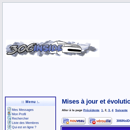
Mises à jour et évoluti
:: Menu :.
Mes Messages
Aller à la page
Précédente
1
,
2
,
3
,
4
Suivante
Mon Profil
Rechercher
306INsID
Liste des Membres
Qui est en ligne ?