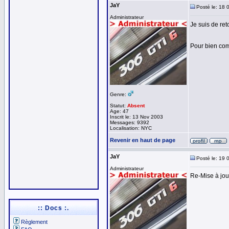
JaY
Posté le: 18 
Administrateur
Je suis de reto
Pour bien comm
Genre:
Statut:
Absent
Age: 47
Inscrit le: 13 Nov 2003
Messages: 9392
Localisation: NYC
Revenir en haut de page
JaY
Posté le: 19 
Administrateur
Re-Mise à jour
:: Docs :.
Règlement