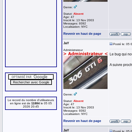
Genre:
Statut:
Absent
Age: 47
Inscrit le: 13 Nov 2003
Messages: 9392
Localisation: NYC
Revenir en haut de page
JaY
Posté le: 05 
Administrateur
Le bug qui nou
A suivre proch
Genre:
Le record du nombre d'utilisateurs
Statut:
Absent
en ligne est de
11884
le 05 05
Age: 47
2026 20:45
Inscrit le: 13 Nov 2003
Messages: 9392
Localisation: NYC
Revenir en haut de page
JaY
Posté le: 05 