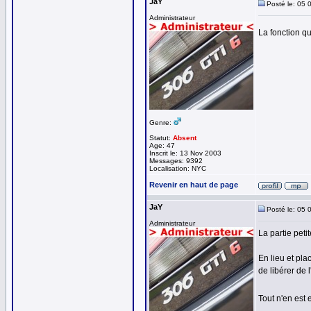
JaY
Posté le: 05 
Administrateur
La fonction qu
Genre:
Statut:
Absent
Age: 47
Inscrit le: 13 Nov 2003
Messages: 9392
Localisation: NYC
Revenir en haut de page
JaY
Posté le: 05 
Administrateur
La partie pet
En lieu et pl
de libérer de 
Tout n'en est