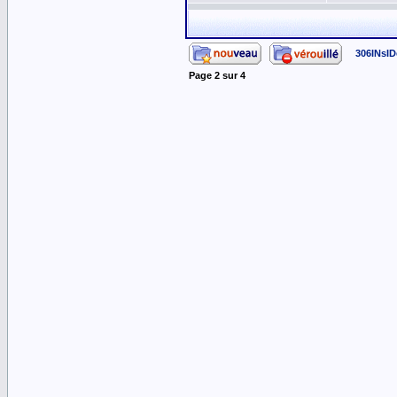
306INsID
Page
2
sur
4