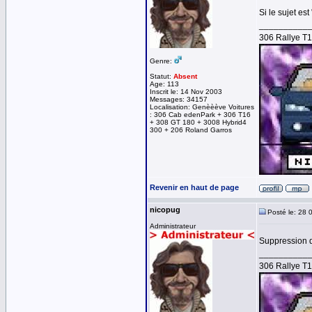
Si le sujet e
__________
306 Rallye T
Genre:
Statut:
Absent
Age: 113
Inscrit le: 14 Nov 2003
Messages: 34157
Localisation: Genèèève Voitures
: 306 Cab edenPark + 306 T16
+ 308 GT 180 + 3008 Hybrid4
300 + 206 Roland Garros
Revenir en haut de page
nicopug
Posté le: 28 
Administrateur
Suppression d
__________
306 Rallye T