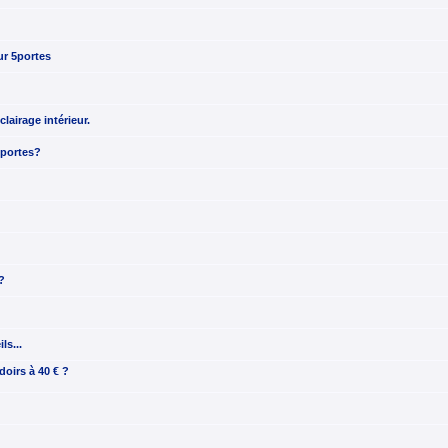
ur 5portes
clairage intérieur.
 portes?
?
ls...
doirs à 40 € ?