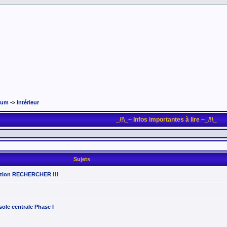
rum
->
Intérieur
_/!\_~ Infos importantes à lire ~_/!\_
Sujets
nction RECHERCHER !!!
le centrale Phase I