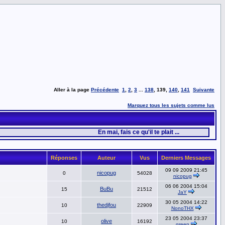
Aller à la page
Précédente
1
,
2
,
3
...
138
,
139
,
140
,
141
Suivante
Marquez tous les sujets comme lus
En mai, fais ce qu'il te plait ...
Réponses
Auteur
Vus
Derniers Messages
09 09 2009 21:45
nicopug
0
54028
nicopug
06 06 2004 15:04
BuBu
15
21512
JaY
30 05 2004 14:22
thedjfou
10
22909
NonoTHX
23 05 2004 23:37
olive
10
16192
green