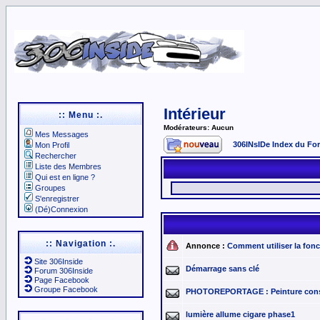
Intérieur
:: Menu :.
Modérateurs: Aucun
Mes Messages
306INsIDe Index du Fo
Mon Profil
Rechercher
Liste des Membres
Qui est en ligne ?
Groupes
S'enregistrer
(Dé)Connexion
:: Navigation :.
Annonce :
Comment utiliser la fo
Site 306Inside
Démarrage sans clé
Forum 306Inside
Page Facebook
Groupe Facebook
PHOTOREPORTAGE : Peinture conso
lumière allume cigare phase1