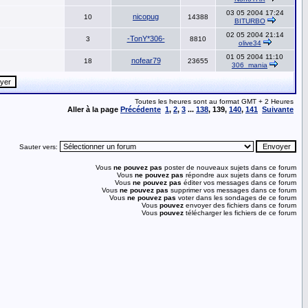
03 05 2004 17:24
nicopug
10
14388
BITURBO
02 05 2004 21:14
-TonY*306-
3
8810
olive34
01 05 2004 11:10
nofear79
18
23655
306_mania
Toutes les heures sont au format GMT + 2 Heures
Aller à la page
Précédente
1
,
2
,
3
...
138
,
139
,
140
,
141
Suivante
Sauter vers:
Vous
ne pouvez pas
poster de nouveaux sujets dans ce forum
Vous
ne pouvez pas
répondre aux sujets dans ce forum
Vous
ne pouvez pas
éditer vos messages dans ce forum
Vous
ne pouvez pas
supprimer vos messages dans ce forum
Vous
ne pouvez pas
voter dans les sondages de ce forum
Vous
pouvez
envoyer des fichiers dans ce forum
Vous
pouvez
télécharger les fichiers de ce forum