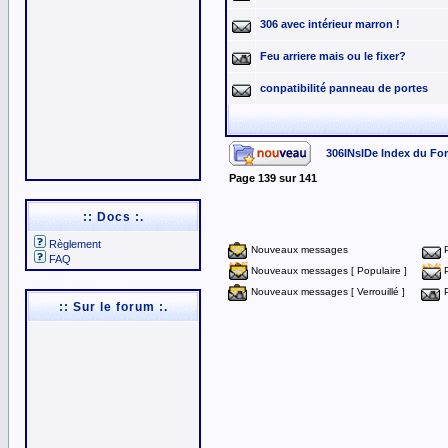
306 avec intérieur marron !
Feu arriere mais ou le fixer?
conpatibilité panneau de portes
306INsIDe Index du Fo
Page
139
sur
141
:: Docs :.
Règlement
Nouveaux messages
FAQ
Nouveaux messages [ Populaire ]
Nouveaux messages [ Verrouillé ]
:: Sur le forum :.