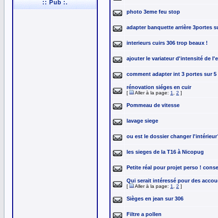
:: Pub :.
photo 3eme feu stop
adapter banquette arrière 3portes s
interieurs cuirs 306 trop beaux !
ajouter le variateur d'intensité de l'e
comment adapter int 3 portes sur 5
rénovation siéges en cuir
[
Aller à la page:
1
,
2
]
Pommeau de vitesse
lavage siege
ou est le dossier changer l'intérieur
les sieges de la T16 à Nicopug
Petite réal pour projet perso ! consei
Qui serait intéressé pour des accou
[
Aller à la page:
1
,
2
]
Sièges en jean sur 306
Filtre a pollen