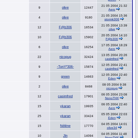
21 05 2004 21:32
olive
9
12447
Aero
21 05 2004 15:36
olive
4
9180
stormk306
21 05 2004 13:39
F@b306
12
16534
olive
20 05 2004 14:10
F@b306
10
15902
F@b306
17 05 2004 18:29
olive
6
16254
Aero
13 05 2004 20:26
nicopug
22
32424
casimfred
12 05 2004 22:41
-TonY*306-
9
15874
casimfred
12 05 2004 22:40
green
9
14663
Eden
08 05 2004 9:38
olive
2
8468
nicopug
06 05 2004 23:08
casimfred
12
17901
NonoTHX
06 05 2004 22:40
ykaran
15
19935
Aero
05 05 2004 22:03
ykaran
25
33424
Eden
04 05 2004 14:01
Nélène
15
17770
olive34
04 05 2004 11:48
Jln
10
14094
NonoTHX