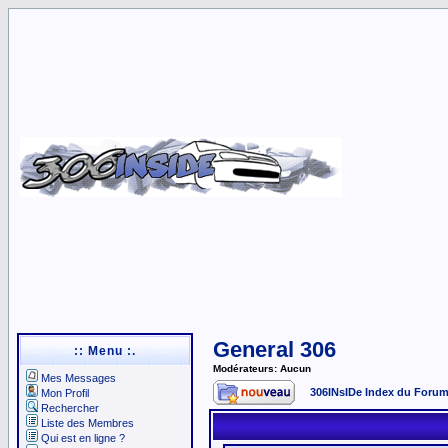
General 306
:: Menu :.
Modérateurs: Aucun
Mes Messages
306INsIDe Index du Foru
Mon Profil
Rechercher
Liste des Membres
Qui est en ligne ?