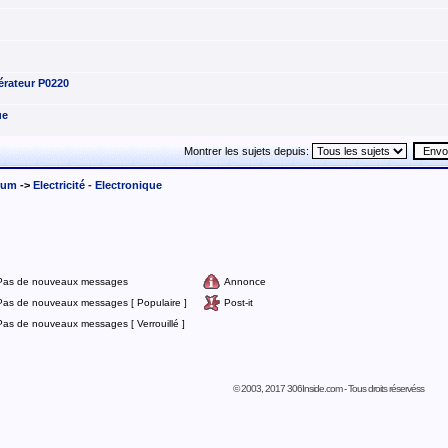
érateur P0220
ue
Montrer les sujets depuis:
rum
->
Electricité - Electronique
Pas de nouveaux messages
Annonce
Pas de nouveaux messages [ Populaire ]
Post-it
Pas de nouveaux messages [ Verrouillé ]
© 2003, 2017 306Inside.com - Tous droits réservéss