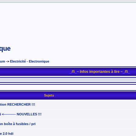
ique
rum
->
Electricité - Electronique
_/!\_~ Infos importantes à lire ~_/!\_
Sujets
nction RECHERCHER !!!
---------- NOUVELLES !!!
n boîte à fusibles / pri
e 2.0 hdi