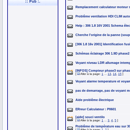
:: Pub :.
Remplacement calculateur moteur 
Problème ventilation HDI CLIM auto
Help : 306 1.8 16V 2001 Schema élec
Cherche l'origine de la panne (sou
[306 1.8 16v 2001] Identification fus
Schémas éclairage 306 1.9D phase2
Voyant niveau LDR allumage intemp
[INFOS] Compteur phase3 sur pha
[
Aller à la page:
1
...
13
,
14
,
15
]
Voyant alarme temperature et voyan
pas de demarrage, pas de voyant mo
Aide problème électrique
ERreur Calculateur : P0601
[aide] souci ventilo
[
Aller à la page:
1
...
3
,
4
,
5
]
Problème de température eau sur 3
[
Aller à la page:
1
,
2
]