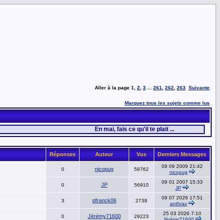
Aller à la page
1
,
2
,
3
...
261
,
262
,
263
Suivante
Marquez tous les sujets comme lus
En mai, fais ce qu'il te plait ...
Réponses
Auteur
Vus
Derniers Messages
09 09 2009 21:42
nicopug
0
58762
nicopug
09 01 2007 15:33
JP
0
56910
JP
09 07 2026 17:51
pfranck06
3
2738
anthrax
25 03 2026 7:10
Jérémy71600
0
29223
Jérémy71600