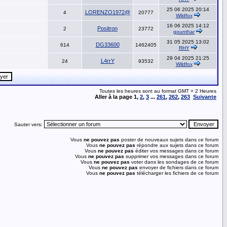
25 06 2025 20:14
LORENZO1972@
4
20777
Wildfox
16 06 2025 14:12
Positron
2
23772
gounthar
31 05 2025 13:02
DG33600
614
1462405
RHY
29 04 2025 21:25
L4rrY
24
93532
Wildfox
Toutes les heures sont au format GMT + 2 Heures
Aller à la page
1
,
2
,
3
...
261
,
262
,
263
Suivante
Sauter vers:
Vous
ne pouvez pas
poster de nouveaux sujets dans ce forum
Vous
ne pouvez pas
répondre aux sujets dans ce forum
Vous
ne pouvez pas
éditer vos messages dans ce forum
Vous
ne pouvez pas
supprimer vos messages dans ce forum
Vous
ne pouvez pas
voter dans les sondages de ce forum
Vous
ne pouvez pas
envoyer de fichiers dans ce forum
Vous
ne pouvez pas
télécharger les fichiers de ce forum