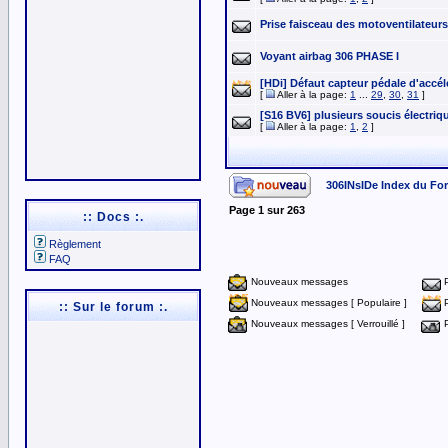
Prise faisceau des motoventilateurs
Voyant airbag 306 PHASE I
[HDi] Défaut capteur pédale d'accél
[
Aller à la page:
1
...
29
,
30
,
31
]
[S16 BV6] plusieurs soucis électriq
[
Aller à la page:
1
,
2
]
306INsIDe Index du Fo
Page
1
sur
263
:: Docs :.
Règlement
FAQ
Nouveaux messages
Nouveaux messages [ Populaire ]
:: Sur le forum :.
Nouveaux messages [ Verrouillé ]