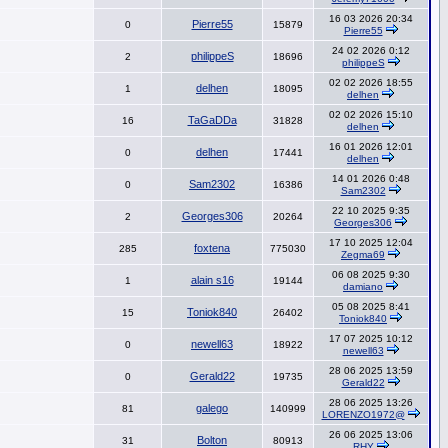
16 03 2026 20:34
Pierre55
0
15879
Pierre55
24 02 2026 0:12
philippeS
2
18696
philippeS
02 02 2026 18:55
delhen
1
18095
delhen
02 02 2026 15:10
TaGaDDa
16
31828
delhen
16 01 2026 12:01
delhen
0
17441
delhen
14 01 2026 0:48
Sam2302
0
16386
Sam2302
22 10 2025 9:35
Georges306
2
20264
Georges306
17 10 2025 12:04
foxtena
285
775030
Zegma69
06 08 2025 9:30
alain s16
1
19144
damiano
05 08 2025 8:41
Toniok840
15
26402
Toniok840
17 07 2025 10:12
newell63
0
18922
newell63
28 06 2025 13:59
Gerald22
0
19735
Gerald22
28 06 2025 13:26
galego
81
140999
LORENZO1972@
26 06 2025 13:06
Bolton
31
80913
RHY