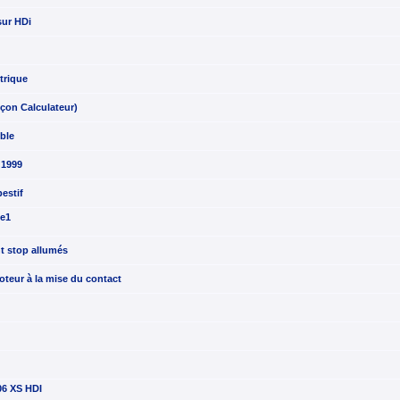
sur HDi
trique
pçon Calculateur)
ible
 1999
estif
se1
t stop allumés
teur à la mise du contact
06 XS HDI