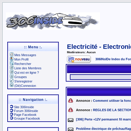
Electricité - Electron
:: Menu :.
Modérateurs: Aucun
Mes Messages
306INsIDe Index du Fo
Mon Profil
Rechercher
Liste des Membres
Qui est en ligne ?
Groupes
S'enregistrer
(Dé)Connexion
:: Navigation :.
Annonce :
Comment utiliser la fo
Site 306Inside
Annonce :
REGLES DE LA SECTION <
Forum 306Inside
Page Facebook
Groupe Facebook
[306] Perte +12V permanent fil marro
Problème électrique de préchauffag