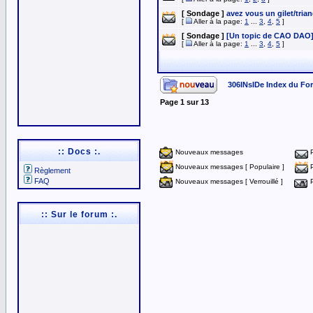
[ Sondage ]
avez vous un gilet/tria
[
Aller à la page:
1
...
3
,
4
,
5
]
[ Sondage ]
[Un topic de CAO DAO
[
Aller à la page:
1
...
3
,
4
,
5
]
306INsIDe Index du Fo
Page
1
sur
13
:: Docs :.
Nouveaux messages
Nouveaux messages [ Populaire ]
Règlement
FAQ
Nouveaux messages [ Verrouillé ]
:: Sur le forum :.