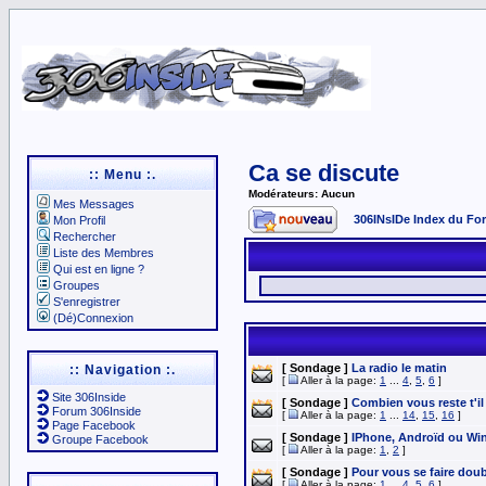
Ca se discute
:: Menu :.
Modérateurs: Aucun
Mes Messages
306INsIDe Index du Fo
Mon Profil
Rechercher
Liste des Membres
Qui est en ligne ?
Groupes
S'enregistrer
(Dé)Connexion
[ Sondage ]
La radio le matin
:: Navigation :.
[
Aller à la page:
1
...
4
,
5
,
6
]
Site 306Inside
[ Sondage ]
Combien vous reste t'il
Forum 306Inside
[
Aller à la page:
1
...
14
,
15
,
16
]
Page Facebook
[ Sondage ]
IPhone, Androïd ou W
Groupe Facebook
[
Aller à la page:
1
,
2
]
[ Sondage ]
Pour vous se faire doub
[
Aller à la page:
1
...
4
,
5
,
6
]