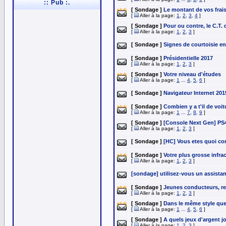
:: Pub :.
[ Sondage ]
Le montant de vos frais
[
Aller à la page:
1
,
2
,
3
,
4
]
[ Sondage ]
Pour ou contre, le C.T. d
[
Aller à la page:
1
,
2
,
3
]
[ Sondage ]
Signes de courtoisie e
[ Sondage ]
Présidentielle 2017
[
Aller à la page:
1
,
2
,
3
]
[ Sondage ]
Votre niveau d'études
[
Aller à la page:
1
...
4
,
5
,
6
]
[ Sondage ]
Navigateur Internet 201
[ Sondage ]
Combien y a t'il de voi
[
Aller à la page:
1
...
7
,
8
,
9
]
[ Sondage ]
[Console Next Gen] PS
[
Aller à la page:
1
,
2
,
3
]
[ Sondage ]
[HC] Vous etes quoi 
[ Sondage ]
Votre plus grosse infrac
[
Aller à la page:
1
,
2
,
3
]
[sondage] utilisez-vous un assistan
[ Sondage ]
Jeunes conducteurs, re
[
Aller à la page:
1
,
2
,
3
]
[ Sondage ]
Dans le même style que l
[
Aller à la page:
1
...
4
,
5
,
6
]
[ Sondage ]
A quels jeux d'argent 
[
Aller à la page:
1
,
2
,
3
]