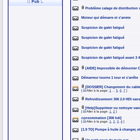
:: Pub :.
Problème calage de distribution
Moteur qui démarre et s'arrete
Suspicion de galet fatigué
Suspicion de galet fatigué
Suspicion de galet fatigué
Suspicion de galet fatigué avant 3 
[AIDE] Impossible de démonter Co
Démarreur tourne 1 tour et s'arrête
[DOSSIER] Changement du cable 
[
Aller à la page:
1
...
5
,
6
,
7
]
Refroidissement 306 2.0 HDI sans
[Help]Supprimer ou nettoyer va
[
Aller à la page:
1
,
2
]
consommation [306 hdi]
[
Aller à la page:
1
,
2
,
3
,
4
]
[1.9 TD] Pompe à huile à changer, e