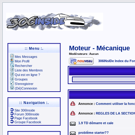
Moteur - Mécanique
:: Menu :.
Modérateurs: Aucun
Mes Messages
306INsIDe Index du Fo
Mon Profil
Rechercher
Liste des Membres
Qui est en ligne ?
Groupes
S'enregistrer
(Dé)Connexion
:: Navigation :.
Annonce :
Comment utiliser la fo
Site 306Inside
Annonce :
REGLES DE LA SECTION <-
Forum 306Inside
Page Facebook
Groupe Facebook
1.9 TD démarre et cale
problème starter??