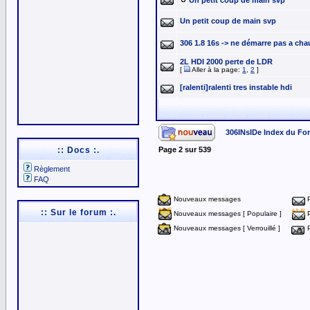
Un petit coup de main svp
Un petit coup de main svp
306 1.8 16s -> ne démarre pas a ch
2L HDI 2000 perte de LDR
[
Aller à la page:
1
,
2
]
[ralenti]ralenti tres instable hdi
306INsIDe Index du Fo
:: Docs :.
Page
2
sur
539
Règlement
FAQ
Nouveaux messages
:: Sur le forum :.
Nouveaux messages [ Populaire ]
Nouveaux messages [ Verrouillé ]