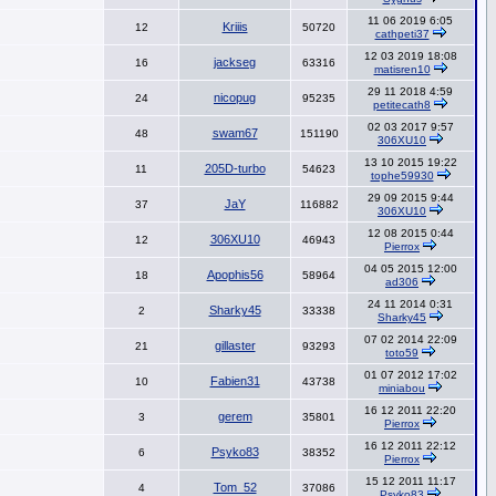
11 06 2019 6:05
Kriiis
12
50720
cathpeti37
12 03 2019 18:08
jackseg
16
63316
matisren10
29 11 2018 4:59
nicopug
24
95235
petitecath8
02 03 2017 9:57
swam67
48
151190
306XU10
13 10 2015 19:22
205D-turbo
11
54623
tophe59930
29 09 2015 9:44
JaY
37
116882
306XU10
12 08 2015 0:44
306XU10
12
46943
Pierrox
04 05 2015 12:00
Apophis56
18
58964
ad306
24 11 2014 0:31
Sharky45
2
33338
Sharky45
07 02 2014 22:09
gillaster
21
93293
toto59
01 07 2012 17:02
Fabien31
10
43738
miniabou
16 12 2011 22:20
gerem
3
35801
Pierrox
16 12 2011 22:12
Psyko83
6
38352
Pierrox
15 12 2011 11:17
Tom_52
4
37086
Psyko83