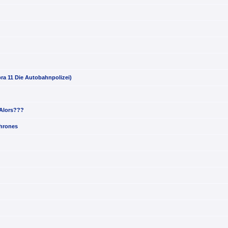
ra 11 Die Autobahnpolizei)
.Alors???
thrones