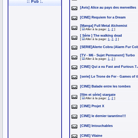
:: Pub :.
[Avis] Alice au pays des merveilles
[CINE] Requiem for a Dream
[Manga] Full Metal Alchemist
[
Aller à la page:
1
,
2
]
[ Série ] The walking dead
[
Aller à la page:
1
,
2
,
3
]
[SERIE]Alerte Cobra (Alarm Fur Cob
[TV - M6 - Sujet Permanent] Turbo
[
Aller à la page:
1
,
2
]
[CINE] Qui a vu Fast and Furious 7
[serie] Le Trone de Fer - Games of 
[CINE] Balade entre les tombes
[film et série] stargate
[
Aller à la page:
1
,
2
]
[CINE] Projet X
[CINE] le dernier tarantino!!!
[CINE] Intouchables
[CINE] Vilaine