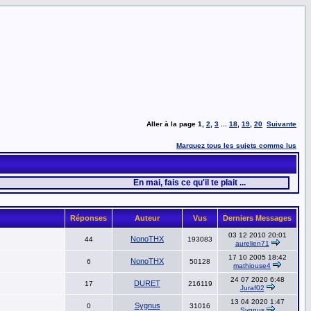
Aller à la page
1
,
2
,
3
...
18
,
19
,
20
Suivante
Marquez tous les sujets comme lus
En mai, fais ce qu'il te plait ...
Réponses
Auteur
Vus
Derniers Messages
03 12 2010 20:01
NonoTHX
44
193083
aurelien71
17 10 2005 18:42
NonoTHX
6
50128
mathiouse4
24 07 2020 6:48
DURET
17
216119
Juraf02
13 04 2020 1:47
Sygnus
0
31016
Sygnus