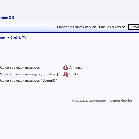
iiiip 2 !!!
Montrer les sujets depuis:
rum
->
Ciné & TV
Pas de nouveaux messages
Annonce
Pas de nouveaux messages [ Populaire ]
Post-it
Pas de nouveaux messages [ Verrouillé ]
© 2003, 2017 306Inside.com - Tous droits réservéss