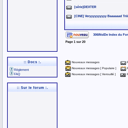
[série]DEXTER
[CINE] Veryyyyyyyyyy Baaaaaad Triiiii
306INsIDe Index du Fo
Page
1
sur
20
:: Docs :.
Nouveaux messages
Nouveaux messages [ Populaire ]
Règlement
FAQ
Nouveaux messages [ Verrouillé ]
:: Sur le forum :.