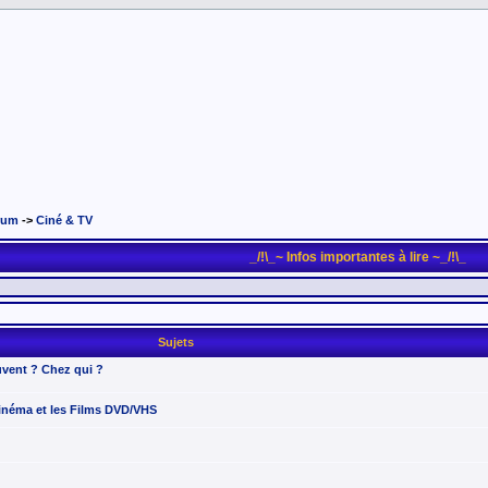
rum
->
Ciné & TV
_/!\_~ Infos importantes à lire ~_/!\_
Sujets
vent ? Chez qui ?
 Cinéma et les Films DVD/VHS