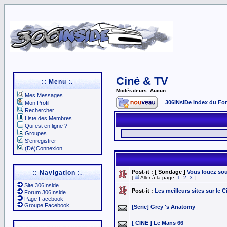
Ciné & TV
:: Menu :.
Modérateurs: Aucun
Mes Messages
306INsIDe Index du Fo
Mon Profil
Rechercher
Liste des Membres
Qui est en ligne ?
Groupes
S'enregistrer
(Dé)Connexion
Post-it :
[ Sondage ]
Vous louez sou
:: Navigation :.
[
Aller à la page:
1
,
2
,
3
]
Site 306Inside
Post-it :
Les meilleurs sites sur le
Forum 306Inside
Page Facebook
Groupe Facebook
[Serie] Grey 's Anatomy
[ CINE ] Le Mans 66