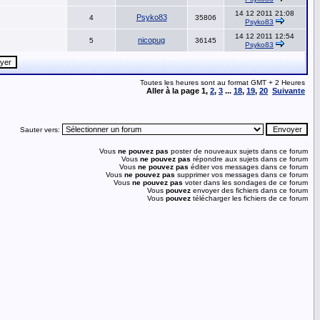
14 12 2011 21:08
Psyko83
4
35806
Psyko83
14 12 2011 12:54
nicopug
5
36145
Psyko83
Toutes les heures sont au format GMT + 2 Heures
Aller à la page
1
,
2
,
3
...
18
,
19
,
20
Suivante
Sauter vers:
Vous
ne pouvez pas
poster de nouveaux sujets dans ce forum
Vous
ne pouvez pas
répondre aux sujets dans ce forum
Vous
ne pouvez pas
éditer vos messages dans ce forum
Vous
ne pouvez pas
supprimer vos messages dans ce forum
Vous
ne pouvez pas
voter dans les sondages de ce forum
Vous
pouvez
envoyer des fichiers dans ce forum
Vous
pouvez
télécharger les fichiers de ce forum