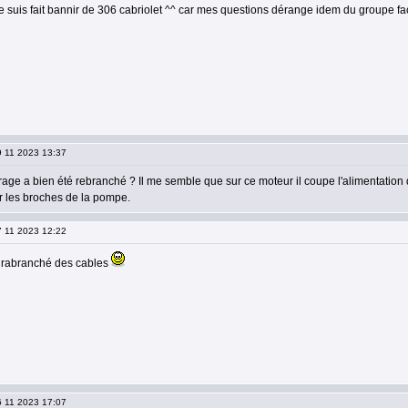
e suis fait bannir de 306 cabriolet ^^ car mes questions dérange idem du groupe f
9 11 2023 13:37
age a bien été rebranché ? Il me semble que sur ce moteur il coupe l'alimentation d
r les broches de la pompe.
7 11 2023 12:22
e rabranché des cables
6 11 2023 17:07