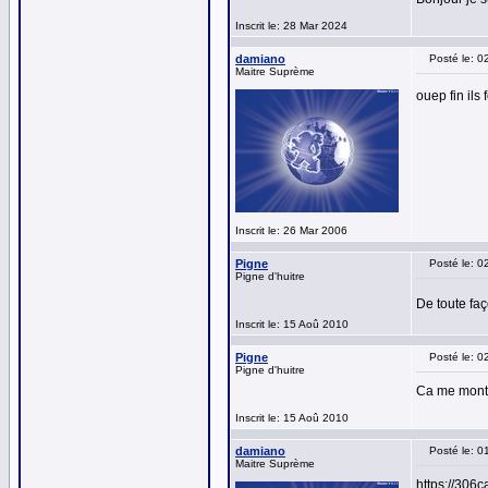
Inscrit le: 28 Mar 2024
damiano
Posté le: 
Maitre Suprème
ouep fin il
Inscrit le: 26 Mar 2006
Pigne
Posté le: 
Pigne d'huitre
De toute faç
Inscrit le: 15 Aoû 2010
Pigne
Posté le: 
Pigne d'huitre
Ca me montr
Inscrit le: 15 Aoû 2010
damiano
Posté le: 
Maitre Suprème
https://306c