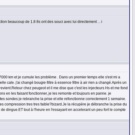
ection beaucoup de 1.8 8s ont des souci avec lui directement ... i
7000 km et je cumule les problème . Dans un premier temps elle s'est mi a
lle cale. j'ai changé bougie filtre à essence filtre à air rien a changé.Après un
evient.Retour chez peugeot et il me dise que c'est les injecteurs Hs et me fond
s en les faisant fonctionner, je les remonte et toujours en panne. je
es sondes je rebranche la prise et elle refonctionne correctement 1 semaine.
les compression tres tres faible?bizard.Je la récupère je débranche la prise du
ruc de dingue.ET tout à l'heure en l'essayant en accelerant un peu fort le compte