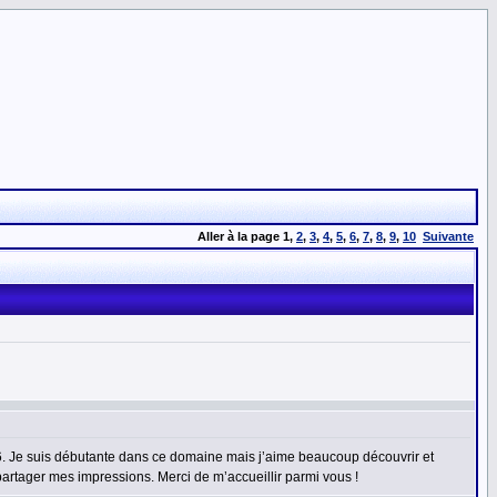
Aller à la page
1
,
2
,
3
,
4
,
5
,
6
,
7
,
8
,
9
,
10
Suivante
06. Je suis débutante dans ce domaine mais j’aime beaucoup découvrir et
partager mes impressions. Merci de m’accueillir parmi vous !