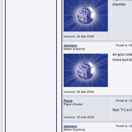
d'année
Inscrit le: 26 Mar 2006
damiano
Posté le: 
Maitre Suprème
en gros cela
m'ont tout b
Inscrit le: 26 Mar 2006
Pigne
Posté le: 
Pigne d'huitre
Nan ?! Ca s'
Inscrit le: 15 Aoû 2010
damiano
Posté le: 
Maitre Suprème