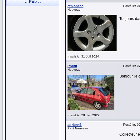
:: Pub :.
eth.aneee
Posté le: 0
Nouveau
Toujours da
Inscrit le: 31 Juil 2024
Philfif
Posté le: 
Nouveau
Bonjour, je 
Inscrit le: 28 Jan 2022
adrien41
Posté le: 
Petit Nouveau
Collecteur