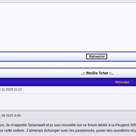
..:: INsiDe Tchat ::..
Message
8 11 2025 11:23
1 09 2025 9:46
ous, Je m’appelle Selamawit et je suis nouvelle sur ce forum dédié à la Peugeot 3
r cette voiture. J’aimerais échanger avec les passionnés, poser des questions et 