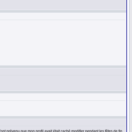
t prévenu que mon profil avait était caché modifier pendant les fêtes de fin