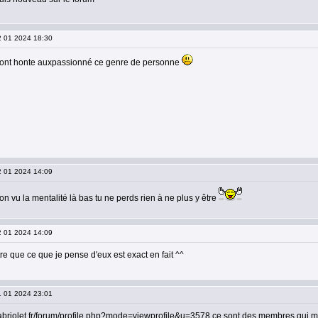
02 01 2024 18:30
s font honte auxpassionné ce genre de personne
02 01 2024 14:09
on vu la mentalité là bas tu ne perds rien à ne plus y être
02 01 2024 14:09
e que ce que je pense d'eux est exact en fait ^^
01 01 2024 23:01
abriolet.fr/forum/profile.php?mode=viewprofile&u=3578 ce sont des membres qui m'on