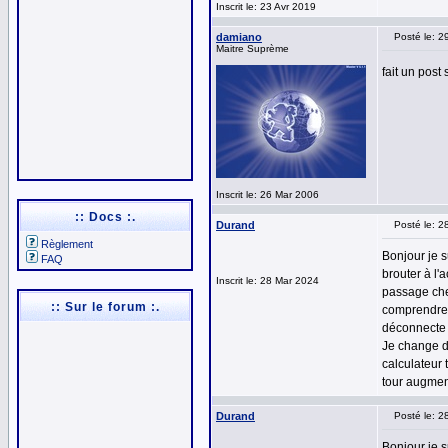
Inscrit le: 23 Avr 2019
damiano
Posté le: 
Maitre Suprème
fait un post
Inscrit le: 26 Mar 2006
:: Docs :.
Durand
Posté le: 
Règlement
Bonjour je 
FAQ
brouter à l'
Inscrit le: 28 Mar 2024
passage chez
:: Sur le forum :.
comprendre q
déconnecte 
Je change de
calculateur 
tour augmen
Durand
Posté le: 
Bonjour je 