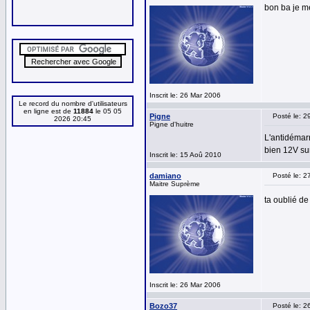
bon ba je m
Inscrit le: 26 Mar 2006
Le record du nombre d'utilisateurs
en ligne est de
11884
le 05 05
Pigne
Posté le: 2
2026 20:45
Pigne d'huitre
L'antidémarr
bien 12V su
Inscrit le: 15 Aoû 2010
damiano
Posté le: 2
Maitre Suprème
ta oublié d
Inscrit le: 26 Mar 2006
Bozo37
Posté le: 2