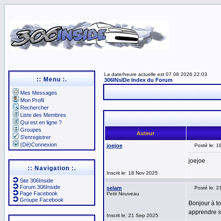
La date/heure actuelle est 07 08 2026 22:03
:: Menu :.
306INsIDe Index du Forum
Mes Messages
Mon Profil
Rechercher
Liste des Membres
Qui est en ligne ?
Groupes
Auteur
S'enregistrer
(Dé)Connexion
joejoe
Posté le: 1
joejoe
:: Navigation :.
Inscrit le: 18 Nov 2025
Site 306Inside
Forum 306Inside
selam
Posté le: 2
Page Facebook
Petit Nouveau
Groupe Facebook
Bonjour à t
apprendre su
Inscrit le: 21 Sep 2025