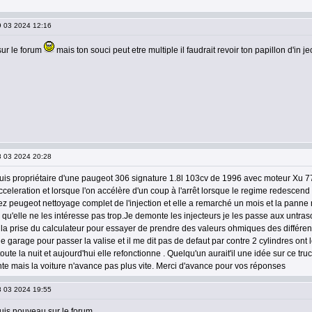
29 03 2024 12:16
 sur le forum
mais ton souci peut etre multiple il faudrait revoir ton papillon d'in j
28 03 2024 20:28
suis propriétaire d'une paugeot 306 signature 1.8l 103cv de 1996 avec moteur Xu 7
acceleration et lorsque l'on accélère d'un coup à l'arrêt lorsque le regime redescend e
 peugeot nettoyage complet de l'injection et elle a remarché un mois et la panne r
u'elle ne les intéresse pas trop.Je demonte les injecteurs je les passe aux untrason
la prise du calculateur pour essayer de prendre des valeurs ohmiques des différent
 garage pour passer la valise et il me dit pas de defaut par contre 2 cylindres ont 
toute la nuit et aujourd'hui elle refonctionne . Quelqu'un aurait'il une idée sur ce t
te mais la voiture n'avance pas plus vite. Merci d'avance pour vos réponses
28 03 2024 19:55
suis nouveau sur le forum