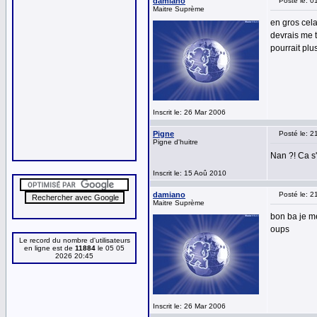
damiano
Posté le: 
Maitre Suprème
en gros cela
devrais me t
pourrait plus
Inscrit le: 26 Mar 2006
Pigne
Posté le: 
Pigne d'huitre
Nan ?! Ca s'
Inscrit le: 15 Aoû 2010
damiano
Posté le: 
Maitre Suprème
bon ba je m
oups
Le record du nombre d'utilisateurs
en ligne est de
11884
le 05 05
2026 20:45
Inscrit le: 26 Mar 2006