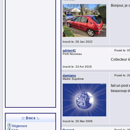
Bonjour, je 
Inscrit le: 28 Jan 2022
adrien41
Posté le: 
Petit Nouveau
Collecteur
Inscrit le: 23 Avr 2019
damiano
Posté le: 
Maitre Suprème
fait un post
beaucoup de 
:: Docs :.
Inscrit le: 26 Mar 2006
Règlement
Posté le: 