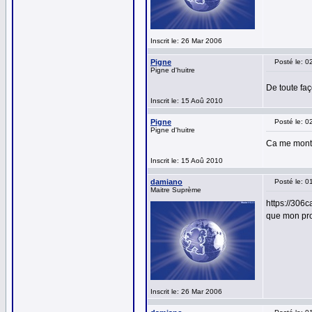
Inscrit le: 26 Mar 2006
Pigne
Posté le: 
Pigne d'huitre
De toute faç
Inscrit le: 15 Aoû 2010
Pigne
Posté le: 
Pigne d'huitre
Ca me montr
Inscrit le: 15 Aoû 2010
damiano
Posté le: 
Maitre Suprème
https://306
que mon prof
Inscrit le: 26 Mar 2006