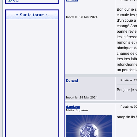
Durand
FAQ
Bonjour je 
:: Sur le forum :.
cumule les p
Inscrit le: 28 Mar 2024
d'un coup à 
changé.Aprè
panne revien
les intéress
remonte et 
ohmiques des
change de ga
tres tres fa
refonctionne
un peu fort 
Durand
Posté le: 
Bonjour je 
Inscrit le: 28 Mar 2024
damiano
Posté le: 
Maitre Suprème
ouep fin il