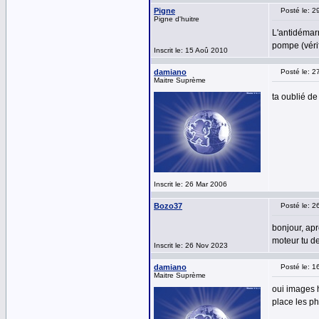
Pigne
Posté le: 2
Pigne d'huitre
L'antidémarr
pompe (vérif
Inscrit le: 15 Aoû 2010
damiano
Posté le: 2
Maitre Suprème
ta oublié d
Inscrit le: 26 Mar 2006
Bozo37
Posté le: 2
bonjour, ap
moteur tu de
Inscrit le: 26 Nov 2023
damiano
Posté le: 1
Maitre Suprème
oui images h
place les ph