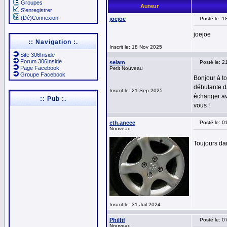
Groupes
Auteur
S'enregistrer
(Dé)Connexion
joejoe
Posté le: 1
joejoe
:: Navigation :.
Inscrit le: 18 Nov 2025
Site 306Inside
Forum 306Inside
selam
Posté le: 2
Page Facebook
Petit Nouveau
Groupe Facebook
Bonjour à to
débutante d
Inscrit le: 21 Sep 2025
échanger av
:: Pub :.
vous !
eth.aneee
Posté le: 0
Nouveau
Toujours da
Inscrit le: 31 Juil 2024
Philfif
Posté le: 
Nouveau