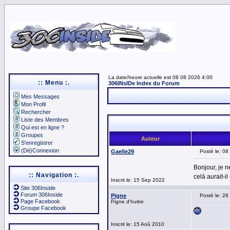
La date/heure actuelle est 08 08 2026 4:00
:: Menu :.
306INsIDe Index du Forum
Mes Messages
Mon Profil
Rechercher
Liste des Membres
Qui est en ligne ?
Groupes
Auteur
S'enregistrer
(Dé)Connexion
Gaelle29
Posté le: 08
Bonjour, je n
:: Navigation :.
celà aurait-i
Inscrit le: 15 Sep 2022
Site 306Inside
Forum 306Inside
Pigne
Posté le: 2
Page Facebook
Pigne d'huitre
Groupe Facebook
Inscrit le: 15 Aoû 2010