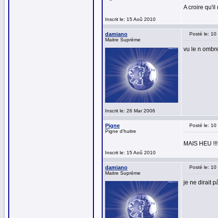
A croire qu'i
Inscrit le: 15 Aoû 2010
damiano
Posté le: 1
Maitre Suprème
vu le n ombr
Inscrit le: 26 Mar 2006
Pigne
Posté le: 1
Pigne d'huitre
MAIS HEU !!
Inscrit le: 15 Aoû 2010
damiano
Posté le: 10
Maitre Suprème
je ne dirait 