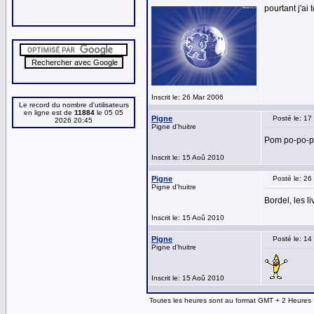
pourtant j'ai
Inscrit le: 26 Mar 2006
Le record du nombre d'utilisateurs
en ligne est de
11884
le 05 05
Pigne
Posté le: 1
2026 20:45
Pigne d'huitre
Pom po-po-p
Inscrit le: 15 Aoû 2010
Pigne
Posté le: 2
Pigne d'huitre
Bordel, les l
Inscrit le: 15 Aoû 2010
Pigne
Posté le: 1
Pigne d'huitre
Inscrit le: 15 Aoû 2010
Toutes les heures sont au format GMT + 2 Heures