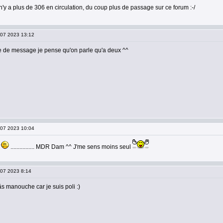
l n'y a plus de 306 en circulation, du coup plus de passage sur ce forum :-/
0 07 2023 13:12
e de message je pense qu'on parle qu'a deux ^^
0 07 2023 10:04
!
................ MDR Dam ^^ J'me sens moins seul
 07 2023 8:14
pâs manouche car je suis poli :)