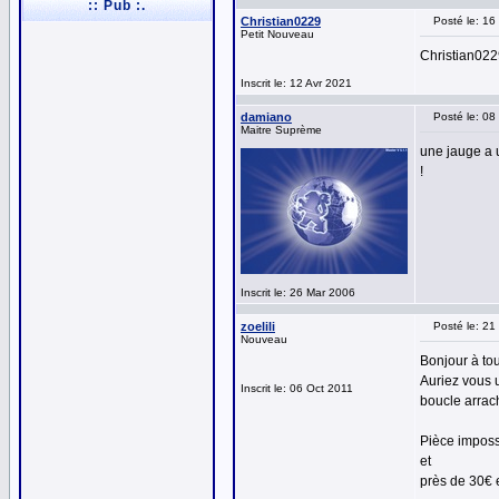
:: Pub :.
Christian0229
Posté le: 1
Petit Nouveau
Christian02
Inscrit le: 12 Avr 2021
damiano
Posté le: 08
Maitre Suprème
une jauge a u
!
Inscrit le: 26 Mar 2006
zoelili
Posté le: 2
Nouveau
Bonjour à to
Auriez vous 
Inscrit le: 06 Oct 2011
boucle arrac
Pièce impossi
et
près de 30€ 