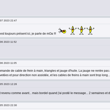
9 07 2023 22:47
est toujours présent ici, je parle de mOa !!!
 06 2023 11:52
 06 2023 11:05
ande de cable de frein à main, triangles et jauge d'huile. La jauge ne rentre pas à 
ivetées et pour direction non assistée, et les cables de freins à main sont trop long...
7 05 2023 12:26
t revenu comme avant... mais bordel quand j'ai posté le message... 2 semaines et d
9 05 2023 22:30