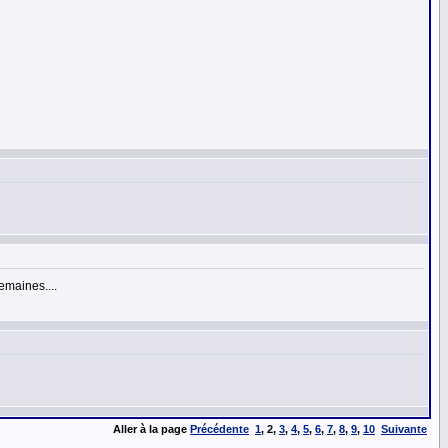
emaines....
Aller à la page
Précédente
1
,
2
,
3
,
4
,
5
,
6
,
7
,
8
,
9
,
10
Suivante