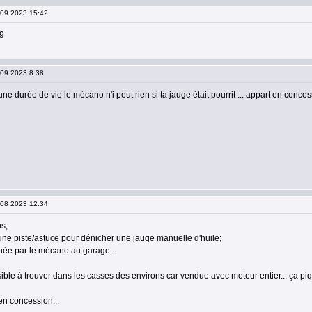
6 09 2023 15:42
29
 09 2023 8:38
ne durée de vie le mécano n'i peut rien si ta jauge était pourrit ... appart en conce
1 08 2023 12:34
us,
une piste/astuce pour dénicher une jauge manuelle d'huile;
hée par le mécano au garage...
ble à trouver dans les casses des environs car vendue avec moteur entier... ça piq
en concession...