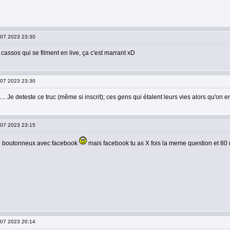
0 07 2023 23:30
 cassos qui se filment en live, ça c'est marrant xD
0 07 2023 23:30
... Je deteste ce truc (même si inscrit); ces gens qui étalent leurs vies alors qu'on e
0 07 2023 23:15
 boutonneux avec facebook
mais facebook tu as X fois la meme question et 80 
0 07 2023 20:14