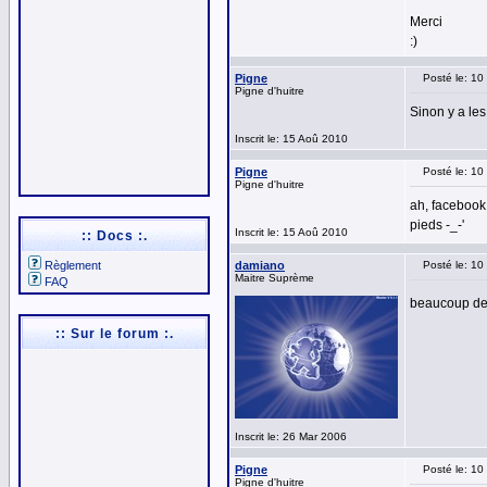
Merci
:)
Pigne
Posté le: 1
Pigne d'huitre
Sinon y a les
Inscrit le: 15 Aoû 2010
Pigne
Posté le: 1
Pigne d'huitre
ah, facebook.
pieds -_-'
Inscrit le: 15 Aoû 2010
:: Docs :.
Règlement
damiano
Posté le: 1
Maitre Suprème
FAQ
beaucoup de
:: Sur le forum :.
Inscrit le: 26 Mar 2006
Pigne
Posté le: 1
Pigne d'huitre