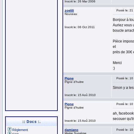
Inscrit le: 26 Mar 2006
zoelili
Posté le: 2
Nouveau
Bonjour à to
Auriez vous 
Inscrit le: 06 Oct 2011
boucle arrac
Pièce impossi
et
près de 30€ 
Merci
:)
Pigne
Posté le: 1
Pigne d'huitre
Sinon y a les
Inscrit le: 15 Aoû 2010
Pigne
Posté le: 1
Pigne d'huitre
ah, facebook.
secouer qu'il
Inscrit le: 15 Aoû 2010
:: Docs :.
Règlement
damiano
Posté le: 1
Maitre Suprème