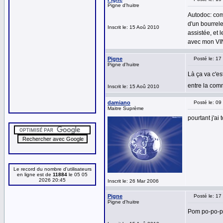
Pigne d'huitre
Autodoc: com
d'un bourrele
Inscrit le: 15 Aoû 2010
assistée, et 
avec mon VIN .
Pigne
Posté le: 1
Pigne d'huitre
Là ça va c'es
entre la comm
Inscrit le: 15 Aoû 2010
damiano
Posté le: 0
Maitre Suprème
pourtant j'ai
Le record du nombre d'utilisateurs
en ligne est de
11884
le 05 05
2026 20:45
Inscrit le: 26 Mar 2006
Pigne
Posté le: 1
Pigne d'huitre
Pom po-po-p