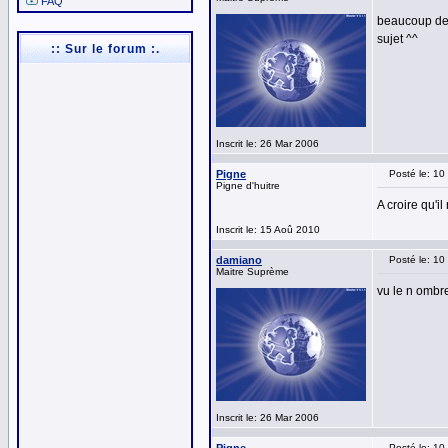
FAQ
beaucoup de
sujet ^^
:: Sur le forum :.
Inscrit le: 26 Mar 2006
Pigne
Posté le: 1
Pigne d'huitre
A croire qu'i
Inscrit le: 15 Aoû 2010
damiano
Posté le: 1
Maitre Suprème
vu le n ombr
Inscrit le: 26 Mar 2006
Posté le: 1