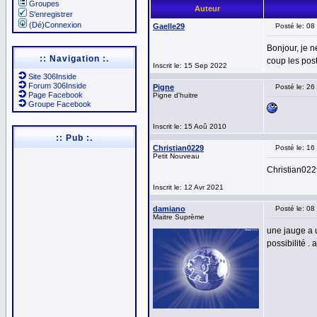
Groupes
Auteur
S'enregistrer
(Dé)Connexion
Gaelle29
Posté le: 08
Bonjour, je n
:: Navigation :.
coup les post
Inscrit le: 15 Sep 2022
Site 306Inside
Forum 306Inside
Pigne
Posté le: 2
Page Facebook
Pigne d'huitre
Groupe Facebook
Inscrit le: 15 Aoû 2010
:: Pub :.
Christian0229
Posté le: 1
Petit Nouveau
Christian02
Inscrit le: 12 Avr 2021
damiano
Posté le: 08
Maitre Suprème
une jauge a u
possibilité .