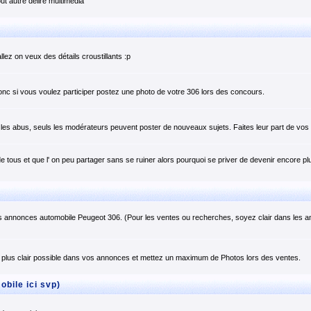
t autre délire multimedia
llez on veux des détails croustillants :p
onc si vous voulez participer postez une photo de votre 306 lors des concours.
er les abus, seuls les modérateurs peuvent poster de nouveaux sujets. Faites leur part de v
e tous et que l' on peu partager sans se ruiner alors pourquoi se priver de devenir encore plu
s annonces automobile Peugeot 306. (Pour les ventes ou recherches, soyez clair dans les 
plus clair possible dans vos annonces et mettez un maximum de Photos lors des ventes.
bile ici svp)