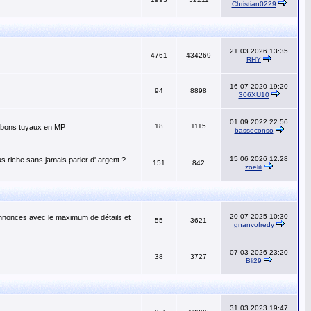
Christian0229
21 03 2026 13:35
4761
434269
RHY
16 07 2020 19:20
94
8898
306XU10
01 09 2022 22:56
18
1115
os bons tuyaux en MP
basseconso
15 06 2026 12:28
s riche sans jamais parler d' argent ?
151
842
zoelili
20 07 2025 10:30
annonces avec le maximum de détails et
55
3621
gnanvofredy
07 03 2026 23:20
38
3727
Bli29
31 03 2023 19:47