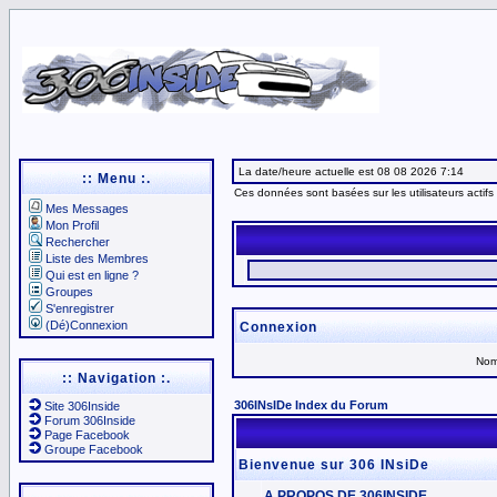
La date/heure actuelle est 08 08 2026 7:14
:: Menu :.
Ces données sont basées sur les utilisateurs actifs
Mes Messages
Mon Profil
Rechercher
Liste des Membres
Qui est en ligne ?
Groupes
S'enregistrer
(Dé)Connexion
Connexion
Nom 
:: Navigation :.
306INsIDe Index du Forum
Site 306Inside
Forum 306Inside
Page Facebook
Groupe Facebook
Bienvenue sur 306 INsiDe
A PROPOS DE 306INSIDE