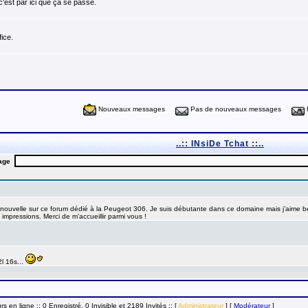
c'est par ici que ça se passe.
ice.
Nouveaux messages
Pas de nouveaux messages
..:: INsiDe Tchat ::..
urs en ligne :: 0 Enregistré, 0 Invisible et 2189 Invités ::
[
Administrateur
] [
Modérateur
]