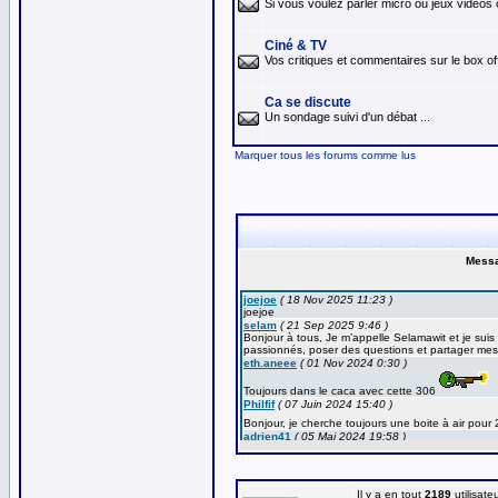
Si vous voulez parler micro ou jeux vidéos 
Ciné & TV
Vos critiques et commentaires sur le box off
Ca se discute
Un sondage suivi d'un débat ...
Marquer tous les forums comme lus
Il y a en tout
2189
utilisate