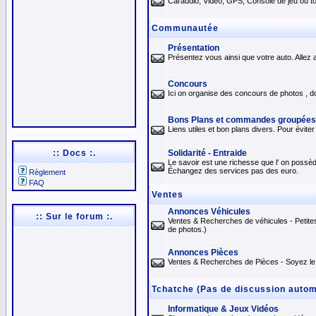
Caraudio, Vidéo, GPS, Console de jeu ou tou
Communautée
Présentation
Présentez vous ainsi que votre auto. Allez a
Concours
Ici on organise des concours de photos , d
Bons Plans et commandes groupées
Liens utiles et bon plans divers. Pour évit
:: Docs :.
Solidarité - Entraide
Le savoir est une richesse que l' on possèd
Échangez des services pas des euro.
Règlement
FAQ
Ventes
Annonces Véhicules
:: Sur le forum :.
Ventes & Recherches de véhicules - Petite
de photos.)
Annonces Pièces
Ventes & Recherches de Pièces - Soyez le 
Tchatche (Pas de discussion automo
Informatique & Jeux Vidéos