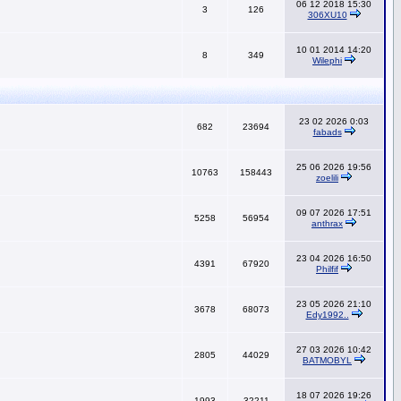
06 12 2018 15:30
3
126
306XU10
10 01 2014 14:20
8
349
Wilephi
23 02 2026 0:03
682
23694
fabads
25 06 2026 19:56
10763
158443
zoelili
09 07 2026 17:51
5258
56954
anthrax
23 04 2026 16:50
4391
67920
Philfif
23 05 2026 21:10
3678
68073
Edy1992..
27 03 2026 10:42
2805
44029
BATMOBYL
18 07 2026 19:26
1993
32211