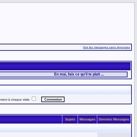
Voir les messages sans réponses
En mai, fais ce qu'il te plait ...
ent à chaque visite
Sujets
Messages
Derniers Messages