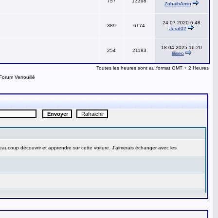
757
13398
ZohaibAmin
24 07 2020 6:48
389
6174
Juraf02
18 04 2025 16:20
254
21183
liliseo
Toutes les heures sont au format GMT + 2 Heures
Forum Verrouillé