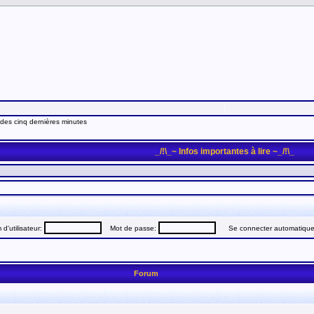
 des cinq dernières minutes
_/!\_~ Infos importantes à lire ~_/!\_
d'utilisateur:
Mot de passe:
Se connecter automatiquem
Forum