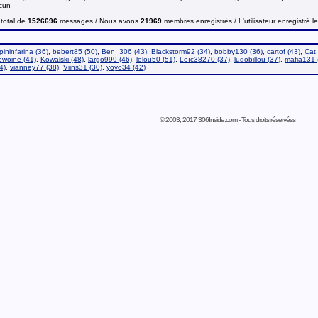
ucun
total de
1526696
messages / Nous avons
21969
membres enregistrés / L'utilisateur enregistré l
ininfarina (36)
,
bebert85 (50)
,
Ben_306 (43)
,
Blackstorm92 (34)
,
bobby130 (36)
,
cartof (43)
,
Cat 
ewoine (41)
,
Kowalski (48)
,
largo999 (46)
,
lelou50 (51)
,
Loïc38270 (37)
,
ludobillou (37)
,
mafia131 
4)
,
vianney77 (38)
,
Viins31 (30)
,
yoyo34 (42)
© 2003, 2017 306Inside.com - Tous droits réservéss