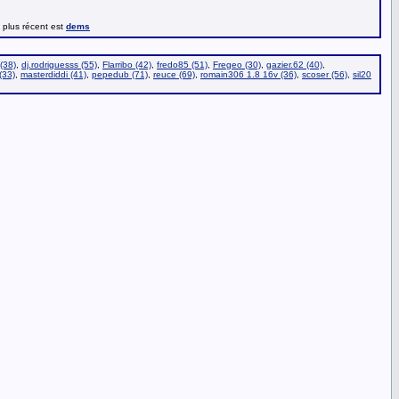
e plus récent est
dems
(38)
,
dj.rodriguesss (55)
,
Flarribo (42)
,
fredo85 (51)
,
Fregeo (30)
,
gazier.62 (40)
,
(33)
,
masterdiddi (41)
,
pepedub (71)
,
reuce (69)
,
romain306 1.8 16v (36)
,
scoser (56)
,
sil20