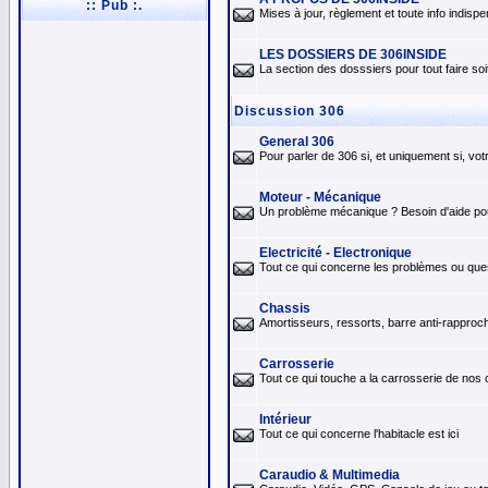
:: Pub :.
Mises à jour, règlement et toute info indis
LES DOSSIERS DE 306INSIDE
La section des dosssiers pour tout faire so
Discussion 306
General 306
Pour parler de 306 si, et uniquement si, vo
Moteur - Mécanique
Un problème mécanique ? Besoin d'aide pour 
Electricité - Electronique
Tout ce qui concerne les problèmes ou quest
Chassis
Amortisseurs, ressorts, barre anti-rapproch
Carrosserie
Tout ce qui touche a la carrosserie de nos
Intérieur
Tout ce qui concerne l'habitacle est ici
Caraudio & Multimedia