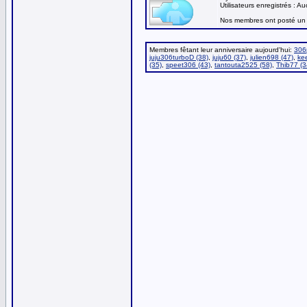
Utilisateurs enregistrés : A
Nos membres ont posté un 
Membres fêtant leur anniversaire aujourd'hui:
306p
juju306turboD (38)
,
juju60 (37)
,
julien698 (47)
,
ke
(35)
,
speet306 (43)
,
tantouta2525 (58)
,
Thib77 (3