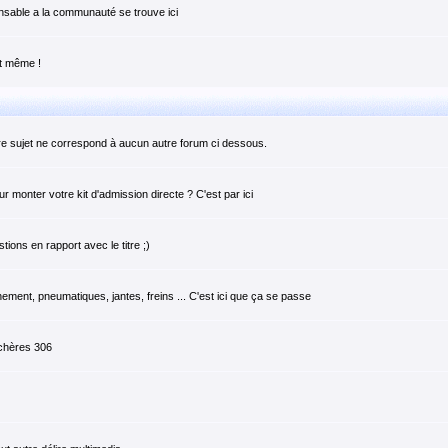
pensable a la communauté se trouve ici
it même !
tre sujet ne correspond à aucun autre forum ci dessous.
monter votre kit d'admission directe ? C'est par ici
ions en rapport avec le titre ;)
ement, pneumatiques, jantes, freins ... C'est ici que ça se passe
 chères 306