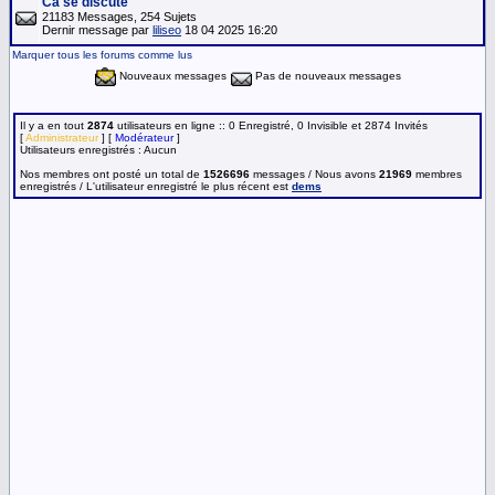
Ca se discute
21183 Messages, 254 Sujets
Dernir message par
liliseo
18 04 2025 16:20
Marquer tous les forums comme lus
Nouveaux messages
Pas de nouveaux messages
Il y a en tout
2874
utilisateurs en ligne :: 0 Enregistré, 0 Invisible et 2874 Invités
[
Administrateur
] [
Modérateur
]
Utilisateurs enregistrés : Aucun
Nos membres ont posté un total de
1526696
messages / Nous avons
21969
membres
enregistrés / L'utilisateur enregistré le plus récent est
dems