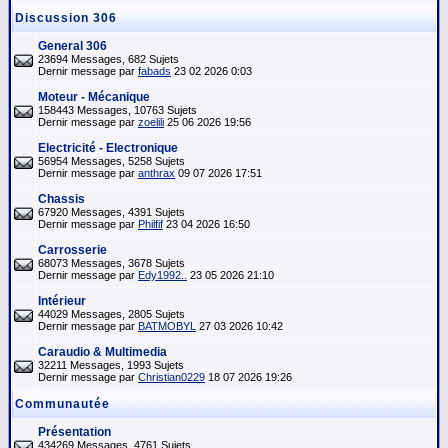
Discussion 306
General 306
23694 Messages, 682 Sujets
Dernir message par
fabads
23 02 2026 0:03
Moteur - Mécanique
158443 Messages, 10763 Sujets
Dernir message par
zoelili
25 06 2026 19:56
Electricité - Electronique
56954 Messages, 5258 Sujets
Dernir message par
anthrax
09 07 2026 17:51
Chassis
67920 Messages, 4391 Sujets
Dernir message par
Philfif
23 04 2026 16:50
Carrosserie
68073 Messages, 3678 Sujets
Dernir message par
Edy1992..
23 05 2026 21:10
Intérieur
44029 Messages, 2805 Sujets
Dernir message par
BATMOBYL
27 03 2026 10:42
Caraudio & Multimedia
32211 Messages, 1993 Sujets
Dernir message par
Christian0229
18 07 2026 19:26
Communautée
Présentation
434269 Messages, 4761 Sujets