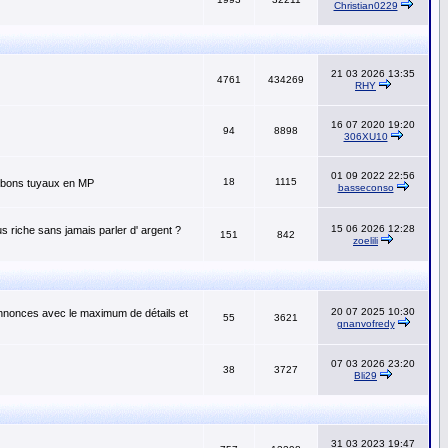
Christian0229
21 03 2026 13:35
4761
434269
RHY
16 07 2020 19:20
94
8898
306XU10
01 09 2022 22:56
18
1115
os bons tuyaux en MP
basseconso
15 06 2026 12:28
s riche sans jamais parler d' argent ?
151
842
zoelili
20 07 2025 10:30
annonces avec le maximum de détails et
55
3621
gnanvofredy
07 03 2026 23:20
38
3727
Bli29
31 03 2023 19:47