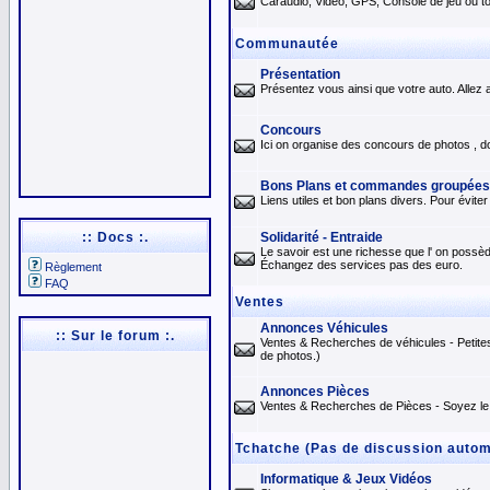
Caraudio, Vidéo, GPS, Console de jeu ou tou
Communautée
Présentation
Présentez vous ainsi que votre auto. Allez a
Concours
Ici on organise des concours de photos , d
Bons Plans et commandes groupées
Liens utiles et bon plans divers. Pour évit
:: Docs :.
Solidarité - Entraide
Le savoir est une richesse que l' on possèd
Échangez des services pas des euro.
Règlement
FAQ
Ventes
Annonces Véhicules
:: Sur le forum :.
Ventes & Recherches de véhicules - Petite
de photos.)
Annonces Pièces
Ventes & Recherches de Pièces - Soyez le 
Tchatche (Pas de discussion automo
Informatique & Jeux Vidéos