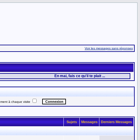
Voir les messages sans réponses
En mai, fais ce qu'il te plait ...
ent à chaque visite
Sujets
Messages
Derniers Messages