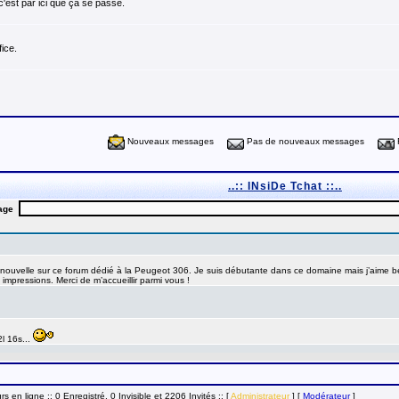
c'est par ici que ça se passe.
ice.
Nouveaux messages
Pas de nouveaux messages
..:: INsiDe Tchat ::..
urs en ligne :: 0 Enregistré, 0 Invisible et 2206 Invités ::
[
Administrateur
] [
Modérateur
]