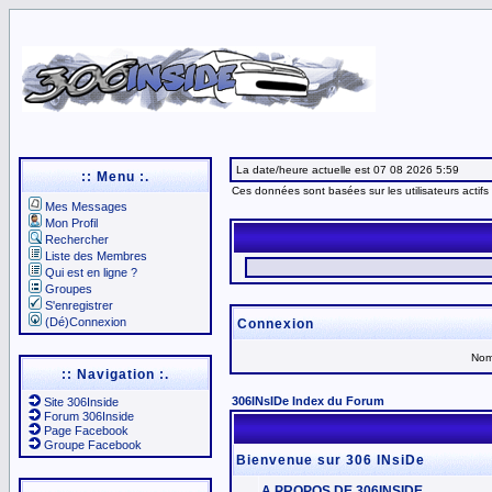
La date/heure actuelle est 07 08 2026 5:59
:: Menu :.
Ces données sont basées sur les utilisateurs actifs
Mes Messages
Mon Profil
Rechercher
Liste des Membres
Qui est en ligne ?
Groupes
S'enregistrer
(Dé)Connexion
Connexion
Nom 
:: Navigation :.
306INsIDe Index du Forum
Site 306Inside
Forum 306Inside
Page Facebook
Groupe Facebook
Bienvenue sur 306 INsiDe
A PROPOS DE 306INSIDE