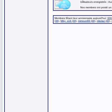
Utilisateurs enregistrés : A
Nos membres ont posté un 
Membres fêtant leur anniversaire aujourd'hui:
306
(36)
,
Miky_s16 (39)
,
mimoun69 (48)
,
nikolaz (40)
,