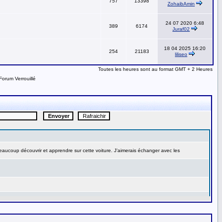
757
13398
ZohaibAmin
24 07 2020 6:48
389
6174
Juraf02
18 04 2025 16:20
254
21183
liliseo
Toutes les heures sont au format GMT + 2 Heures
Forum Verrouillé