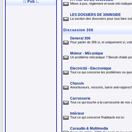
:: Pub :.
Mises à jour, règlement et toute info indis
LES DOSSIERS DE 306INSIDE
La section des dosssiers pour tout faire so
Discussion 306
General 306
Pour parler de 306 si, et uniquement si, vo
Moteur - Mécanique
Un problème mécanique ? Besoin d'aide pour 
Electricité - Electronique
Tout ce qui concerne les problèmes ou quest
Chassis
Amortisseurs, ressorts, barre anti-rapproch
Carrosserie
Tout ce qui touche a la carrosserie de nos
Intérieur
Tout ce qui concerne l'habitacle est ici
Caraudio & Multimedia