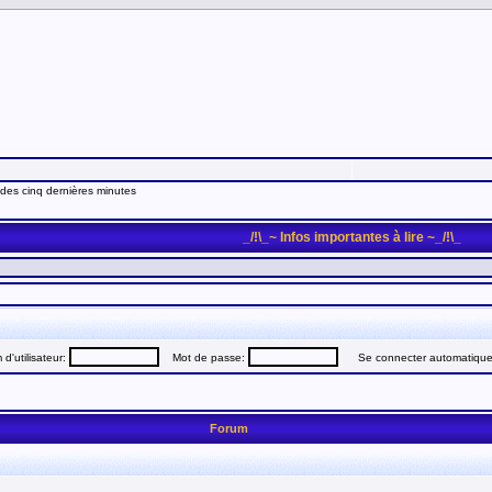
 des cinq dernières minutes
_/!\_~ Infos importantes à lire ~_/!\_
d'utilisateur:
Mot de passe:
Se connecter automatiquem
Forum