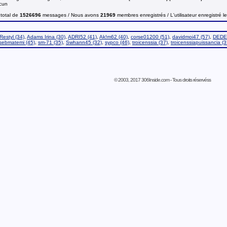
ucun
total de
1526696
messages / Nous avons
21969
membres enregistrés / L'utilisateur enregistré l
Restyl (34)
,
Adams Irina (30)
,
ADRI52 (41)
,
Ak!m62 (40)
,
corse01200 (51)
,
davidmoi47 (57)
,
DEDE
sebmatemi (45)
,
sm-71 (35)
,
Swhann45 (32)
,
sypco (46)
,
troicenssia (37)
,
troicenssiapuissancia (3
© 2003, 2017 306Inside.com - Tous droits réservéss