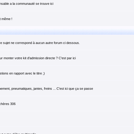
pensable a la communauté se trouve ici
it même !
tre sujet ne correspond à aucun autre forum ci dessous.
monter votre kit d'admission directe ? C'est par ici
ions en rapport avec le titre ;)
ement, pneumatiques, jantes, freins ... C'est ici que ça se passe
 chères 306