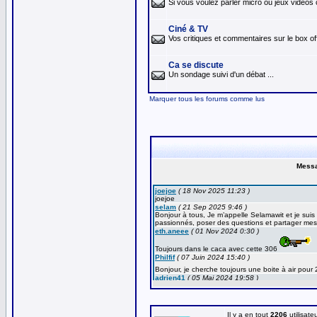
Si vous voulez parler micro ou jeux vidéos 
Ciné & TV
Vos critiques et commentaires sur le box off
Ca se discute
Un sondage suivi d'un débat ...
Marquer tous les forums comme lus
Il y a en tout
2206
utilisate