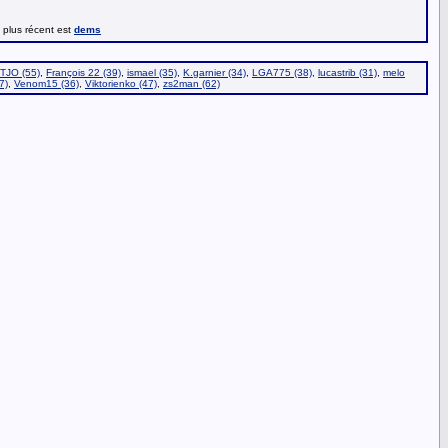
e plus récent est
dems
TJO (55)
,
François 22 (39)
,
ismael (35)
,
K.garnier (34)
,
LGA775 (38)
,
lucastrib (31)
,
melo
7)
,
Venom15 (36)
,
Viktorienko (47)
,
zs2man (62)