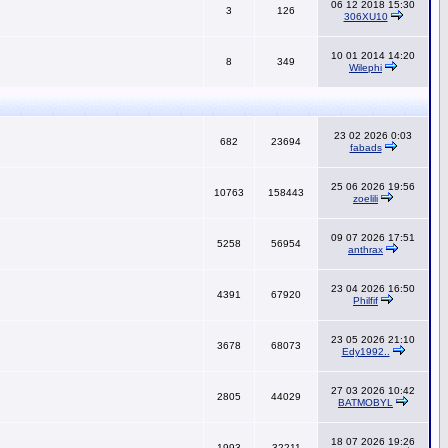
06 12 2018 15:30
3
126
306XU10
10 01 2014 14:20
8
349
Wilephi
23 02 2026 0:03
682
23694
fabads
25 06 2026 19:56
10763
158443
zoelili
09 07 2026 17:51
5258
56954
anthrax
23 04 2026 16:50
4391
67920
Philfif
23 05 2026 21:10
3678
68073
Edy1992..
27 03 2026 10:42
2805
44029
BATMOBYL
18 07 2026 19:26
1993
32211