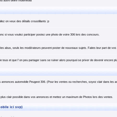
t autre délire multimedia
llez on veux des détails croustillants :p
onc si vous voulez participer postez une photo de votre 306 lors des concours.
er les abus, seuls les modérateurs peuvent poster de nouveaux sujets. Faites leur part de v
e tous et que l' on peu partager sans se ruiner alors pourquoi se priver de devenir encore plu
s annonces automobile Peugeot 306. (Pour les ventes ou recherches, soyez clair dans les 
plus clair possible dans vos annonces et mettez un maximum de Photos lors des ventes.
bile ici svp)