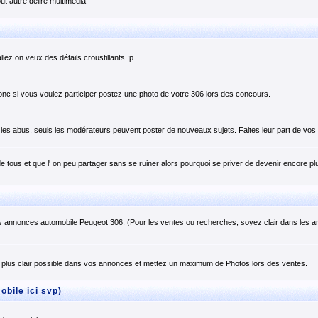
t autre délire multimedia
llez on veux des détails croustillants :p
onc si vous voulez participer postez une photo de votre 306 lors des concours.
er les abus, seuls les modérateurs peuvent poster de nouveaux sujets. Faites leur part de v
e tous et que l' on peu partager sans se ruiner alors pourquoi se priver de devenir encore plu
s annonces automobile Peugeot 306. (Pour les ventes ou recherches, soyez clair dans les 
plus clair possible dans vos annonces et mettez un maximum de Photos lors des ventes.
bile ici svp)