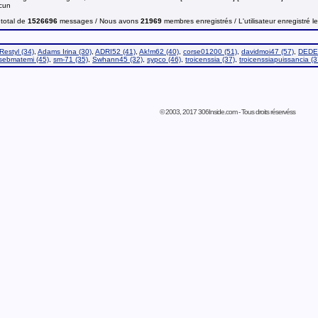
ucun
total de
1526696
messages / Nous avons
21969
membres enregistrés / L'utilisateur enregistré l
Restyl (34)
,
Adams Irina (30)
,
ADRI52 (41)
,
Ak!m62 (40)
,
corse01200 (51)
,
davidmoi47 (57)
,
DEDE
sebmatemi (45)
,
sm-71 (35)
,
Swhann45 (32)
,
sypco (46)
,
troicenssia (37)
,
troicenssiapuissancia (3
© 2003, 2017 306Inside.com - Tous droits réservéss