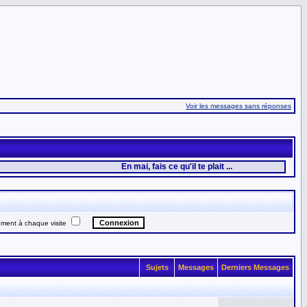
Voir les messages sans réponses
En mai, fais ce qu'il te plait ...
ent à chaque visite
Sujets
Messages
Derniers Messages