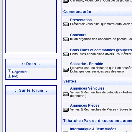
Caraudio, Vidéo, GPS, Console de jeu ou tou
Communautée
Présentation
Présentez vous ainsi que votre auto. Allez a
Concours
Ici on organise des concours de photos , d
Bons Plans et commandes groupées
Liens utiles et bon plans divers. Pour évit
:: Docs :.
Solidarité - Entraide
Le savoir est une richesse que l' on possèd
Échangez des services pas des euro.
Règlement
FAQ
Ventes
Annonces Véhicules
:: Sur le forum :.
Ventes & Recherches de véhicules - Petite
de photos.)
Annonces Pièces
Ventes & Recherches de Pièces - Soyez le 
Tchatche (Pas de discussion automo
Informatique & Jeux Vidéos