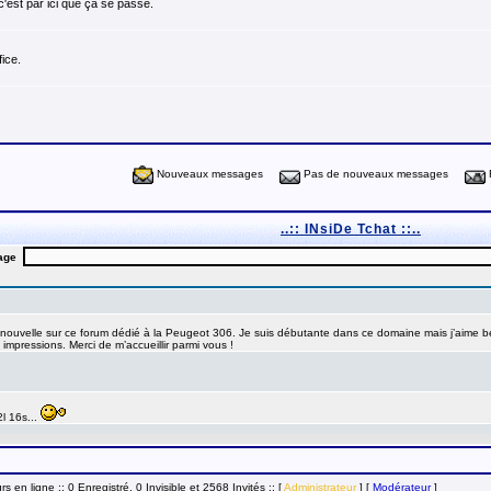
c'est par ici que ça se passe.
ice.
Nouveaux messages
Pas de nouveaux messages
..:: INsiDe Tchat ::..
urs en ligne :: 0 Enregistré, 0 Invisible et 2568 Invités ::
[
Administrateur
] [
Modérateur
]