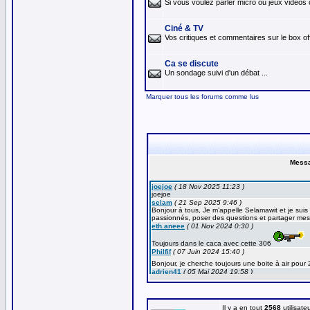
Si vous voulez parler micro ou jeux vidéos 
Ciné & TV
Vos critiques et commentaires sur le box off
Ca se discute
Un sondage suivi d'un débat ...
Marquer tous les forums comme lus
Il y a en tout
2568
utilisate