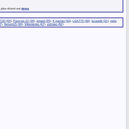
e plus récent est
dems
TJO (55)
,
François 22 (39)
,
ismael (35)
,
K.garnier (34)
,
LGA775 (38)
,
lucastrib (31)
,
melo
7)
,
Venom15 (36)
,
Viktorienko (47)
,
zs2man (62)