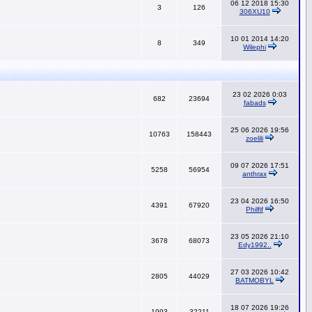
06 12 2018 15:30
3
126
306XU10
10 01 2014 14:20
8
349
Wilephi
23 02 2026 0:03
682
23694
fabads
25 06 2026 19:56
10763
158443
zoelili
09 07 2026 17:51
5258
56954
anthrax
23 04 2026 16:50
4391
67920
Philfif
23 05 2026 21:10
3678
68073
Edy1992..
27 03 2026 10:42
2805
44029
BATMOBYL
18 07 2026 19:26
1993
32211