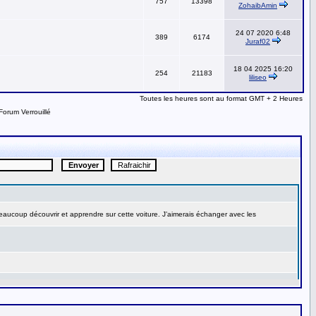
757
13398
ZohaibAmin
24 07 2020 6:48
389
6174
Juraf02
18 04 2025 16:20
254
21183
liliseo
Toutes les heures sont au format GMT + 2 Heures
Forum Verrouillé