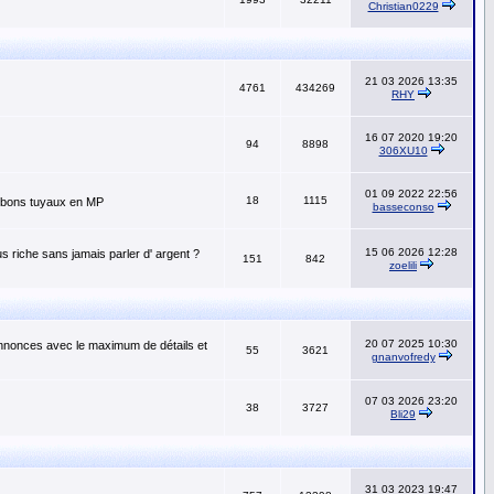
Christian0229
21 03 2026 13:35
4761
434269
RHY
16 07 2020 19:20
94
8898
306XU10
01 09 2022 22:56
18
1115
os bons tuyaux en MP
basseconso
15 06 2026 12:28
s riche sans jamais parler d' argent ?
151
842
zoelili
20 07 2025 10:30
annonces avec le maximum de détails et
55
3621
gnanvofredy
07 03 2026 23:20
38
3727
Bli29
31 03 2023 19:47