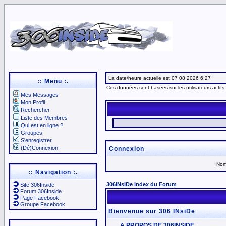
La date/heure actuelle est 07 08 2026 6:27
:: Menu :.
Ces données sont basées sur les utilisateurs actifs
Mes Messages
Mon Profil
Rechercher
Liste des Membres
Qui est en ligne ?
Groupes
S'enregistrer
(Dé)Connexion
Connexion
Nom 
:: Navigation :.
306INsIDe Index du Forum
Site 306Inside
Forum 306Inside
Page Facebook
Groupe Facebook
Bienvenue sur 306 INsiDe
A PROPOS DE 306INSIDE