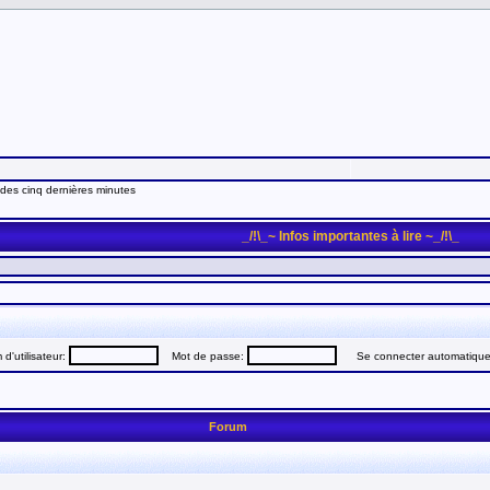
 des cinq dernières minutes
_/!\_~ Infos importantes à lire ~_/!\_
d'utilisateur:
Mot de passe:
Se connecter automatiquem
Forum