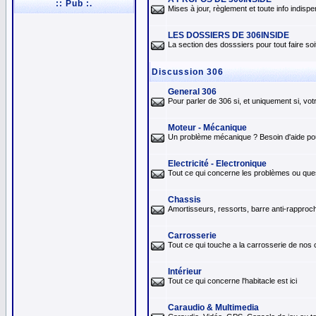
:: Pub :.
Mises à jour, règlement et toute info indis
LES DOSSIERS DE 306INSIDE
La section des dosssiers pour tout faire so
Discussion 306
General 306
Pour parler de 306 si, et uniquement si, vo
Moteur - Mécanique
Un problème mécanique ? Besoin d'aide pour 
Electricité - Electronique
Tout ce qui concerne les problèmes ou quest
Chassis
Amortisseurs, ressorts, barre anti-rapproch
Carrosserie
Tout ce qui touche a la carrosserie de nos
Intérieur
Tout ce qui concerne l'habitacle est ici
Caraudio & Multimedia