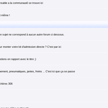
pensable a la communauté se trouve ici
it même !
tre sujet ne correspond à aucun autre forum ci dessous.
monter votre kit d'admission directe ? C'est par ici
ions en rapport avec le titre ;)
ement, pneumatiques, jantes, freins ... C'est ici que ça se passe
 chères 306