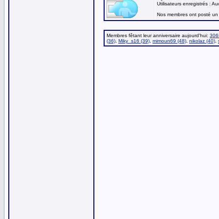
Utilisateurs enregistrés : A
Nos membres ont posté un 
Membres fêtant leur anniversaire aujourd'hui:
306
(36)
,
Miky_s16 (39)
,
mimoun69 (48)
,
nikolaz (40)
,