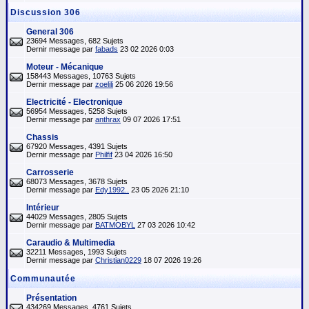
Discussion 306
General 306
23694 Messages, 682 Sujets
Dernir message par
fabads
23 02 2026 0:03
Moteur - Mécanique
158443 Messages, 10763 Sujets
Dernir message par
zoelili
25 06 2026 19:56
Electricité - Electronique
56954 Messages, 5258 Sujets
Dernir message par
anthrax
09 07 2026 17:51
Chassis
67920 Messages, 4391 Sujets
Dernir message par
Philfif
23 04 2026 16:50
Carrosserie
68073 Messages, 3678 Sujets
Dernir message par
Edy1992..
23 05 2026 21:10
Intérieur
44029 Messages, 2805 Sujets
Dernir message par
BATMOBYL
27 03 2026 10:42
Caraudio & Multimedia
32211 Messages, 1993 Sujets
Dernir message par
Christian0229
18 07 2026 19:26
Communautée
Présentation
434269 Messages, 4761 Sujets