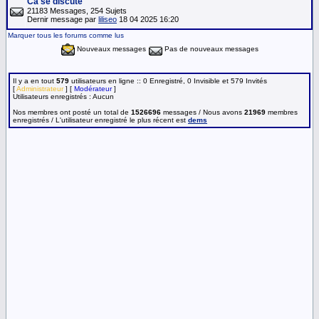
Ca se discute
21183 Messages, 254 Sujets
Dernir message par
liliseo
18 04 2025 16:20
Marquer tous les forums comme lus
Nouveaux messages
Pas de nouveaux messages
Il y a en tout
579
utilisateurs en ligne :: 0 Enregistré, 0 Invisible et 579 Invités
[
Administrateur
] [
Modérateur
]
Utilisateurs enregistrés : Aucun
Nos membres ont posté un total de
1526696
messages / Nous avons
21969
membres
enregistrés / L'utilisateur enregistré le plus récent est
dems