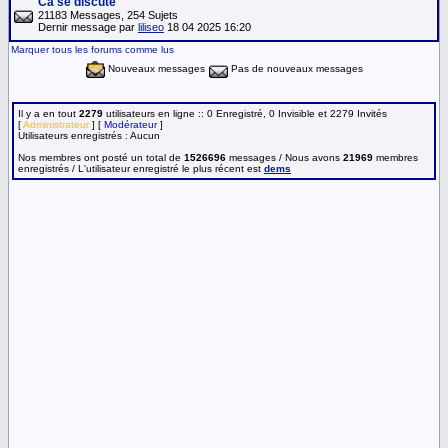
Ca se discute
21183 Messages, 254 Sujets
Dernir message par
liliseo
18 04 2025 16:20
Marquer tous les forums comme lus
Nouveaux messages
Pas de nouveaux messages
Il y a en tout
2279
utilisateurs en ligne :: 0 Enregistré, 0 Invisible et 2279 Invités
[
Administrateur
] [
Modérateur
]
Utilisateurs enregistrés : Aucun
Nos membres ont posté un total de
1526696
messages / Nous avons
21969
membres
enregistrés / L'utilisateur enregistré le plus récent est
dems