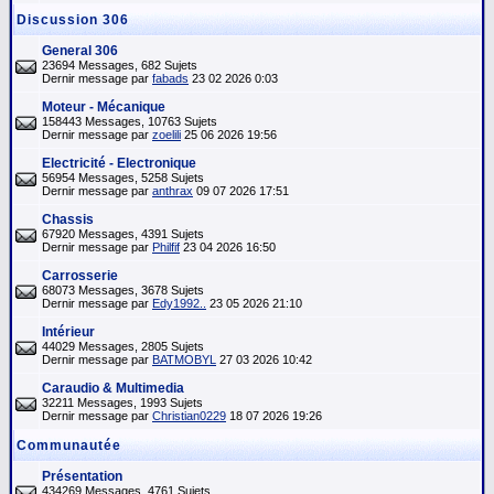
Discussion 306
General 306
23694 Messages, 682 Sujets
Dernir message par
fabads
23 02 2026 0:03
Moteur - Mécanique
158443 Messages, 10763 Sujets
Dernir message par
zoelili
25 06 2026 19:56
Electricité - Electronique
56954 Messages, 5258 Sujets
Dernir message par
anthrax
09 07 2026 17:51
Chassis
67920 Messages, 4391 Sujets
Dernir message par
Philfif
23 04 2026 16:50
Carrosserie
68073 Messages, 3678 Sujets
Dernir message par
Edy1992..
23 05 2026 21:10
Intérieur
44029 Messages, 2805 Sujets
Dernir message par
BATMOBYL
27 03 2026 10:42
Caraudio & Multimedia
32211 Messages, 1993 Sujets
Dernir message par
Christian0229
18 07 2026 19:26
Communautée
Présentation
434269 Messages, 4761 Sujets