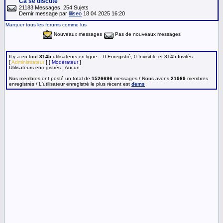
Ca se discute
21183 Messages, 254 Sujets
Dernir message par
liliseo
18 04 2025 16:20
Marquer tous les forums comme lus
Nouveaux messages
Pas de nouveaux messages
Il y a en tout
3145
utilisateurs en ligne :: 0 Enregistré, 0 Invisible et 3145 Invités
[
Administrateur
] [
Modérateur
]
Utilisateurs enregistrés : Aucun
Nos membres ont posté un total de
1526696
messages / Nous avons
21969
membres
enregistrés / L'utilisateur enregistré le plus récent est
dems