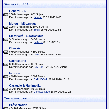
Discussion 306
General 306
23694 Messages, 682 Sujets
Dernir message par
fabads
23 02 2026 0:03
Moteur - Mécanique
158443 Messages, 10763 Sujets
Dernir message par
zoelili
25 06 2026 19:56
Electricité - Electronique
56954 Messages, 5258 Sujets
Dernir message par
anthrax
09 07 2026 17:51
Chassis
67920 Messages, 4391 Sujets
Dernir message par
Philfif
23 04 2026 16:50
Carrosserie
68073 Messages, 3678 Sujets
Dernir message par
Edy1992..
23 05 2026 21:10
Intérieur
44029 Messages, 2805 Sujets
Dernir message par
BATMOBYL
27 03 2026 10:42
Caraudio & Multimedia
32211 Messages, 1993 Sujets
Dernir message par
Christian0229
18 07 2026 19:26
Communautée
Présentation
434269 Messages, 4761 Sujets