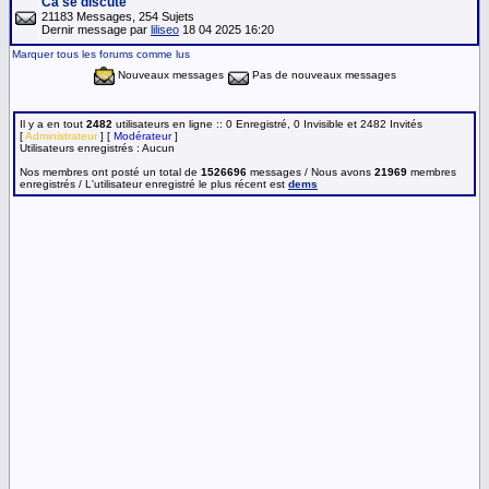
Ca se discute
21183 Messages, 254 Sujets
Dernir message par
liliseo
18 04 2025 16:20
Marquer tous les forums comme lus
Nouveaux messages
Pas de nouveaux messages
Il y a en tout
2482
utilisateurs en ligne :: 0 Enregistré, 0 Invisible et 2482 Invités
[
Administrateur
] [
Modérateur
]
Utilisateurs enregistrés : Aucun
Nos membres ont posté un total de
1526696
messages / Nous avons
21969
membres
enregistrés / L'utilisateur enregistré le plus récent est
dems