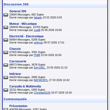
Discussion 306
General 306
23694 Messages, 682 Sujets
Dernir message par
fabads
23 02 2026 0:03
Moteur - Mécanique
158443 Messages, 10763 Sujets
Dernir message par
zoelili
25 06 2026 19:56
Electricité - Electronique
56954 Messages, 5258 Sujets
Dernir message par
anthrax
09 07 2026 17:51
Chassis
67920 Messages, 4391 Sujets
Dernir message par
Philfif
23 04 2026 16:50
Carrosserie
68073 Messages, 3678 Sujets
Dernir message par
Edy1992..
23 05 2026 21:10
Intérieur
44029 Messages, 2805 Sujets
Dernir message par
BATMOBYL
27 03 2026 10:42
Caraudio & Multimedia
32211 Messages, 1993 Sujets
Dernir message par
Christian0229
18 07 2026 19:26
Communautée
Présentation
434269 Messages, 4761 Sujets