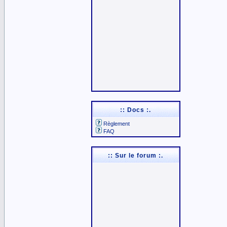
:: Docs :.
Règlement
FAQ
:: Sur le forum :.