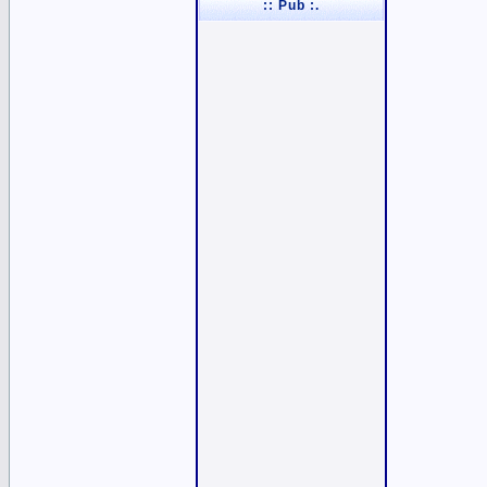
:: Pub :.