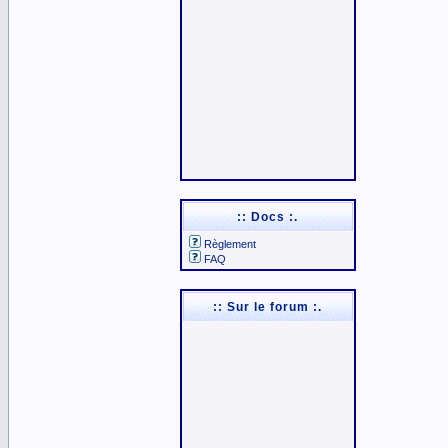
:: Docs :.
Règlement
FAQ
:: Sur le forum :.