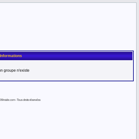
Informations
n groupe n'existe
6Inside.com - Tous droits réservéss