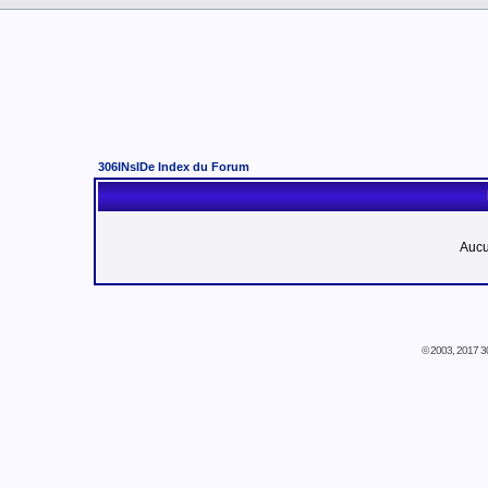
306INsIDe Index du Forum
Aucu
© 2003, 2017 30