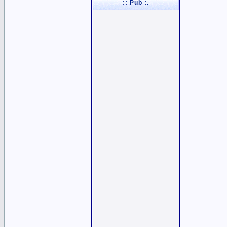
:: Pub :.