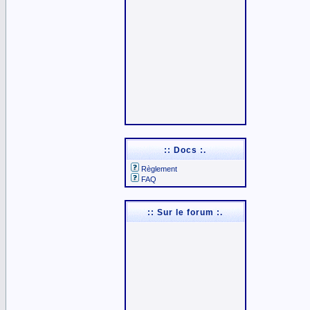
:: Docs :.
Règlement
FAQ
:: Sur le forum :.